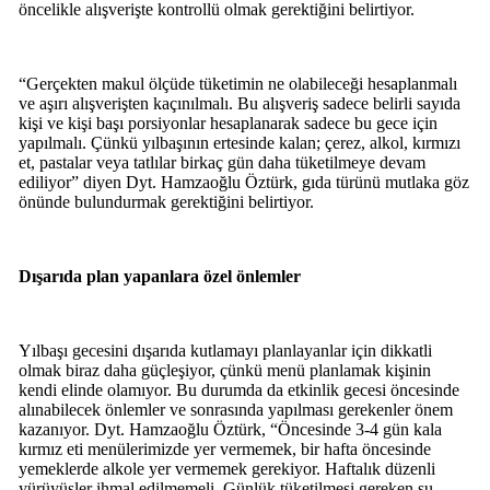
öncelikle alışverişte kontrollü olmak gerektiğini belirtiyor.
“Gerçekten makul ölçüde tüketimin ne olabileceği hesaplanmalı
ve aşırı alışverişten kaçınılmalı. Bu alışveriş sadece belirli sayıda
kişi ve kişi başı porsiyonlar hesaplanarak sadece bu gece için
yapılmalı. Çünkü yılbaşının ertesinde kalan; çerez, alkol, kırmızı
et, pastalar veya tatlılar birkaç gün daha tüketilmeye devam
ediliyor” diyen Dyt. Hamzaoğlu Öztürk, gıda türünü mutlaka göz
önünde bulundurmak gerektiğini belirtiyor.
Dışarıda plan yapanlara özel önlemler
Yılbaşı gecesini dışarıda kutlamayı planlayanlar için dikkatli
olmak biraz daha güçleşiyor, çünkü menü planlamak kişinin
kendi elinde olamıyor. Bu durumda da etkinlik gecesi öncesinde
alınabilecek önlemler ve sonrasında yapılması gerekenler önem
kazanıyor. Dyt. Hamzaoğlu Öztürk, “Öncesinde 3-4 gün kala
kırmız eti menülerimizde yer vermemek, bir hafta öncesinde
yemeklerde alkole yer vermemek gerekiyor. Haftalık düzenli
yürüyüşler ihmal edilmemeli. Günlük tüketilmesi gereken su