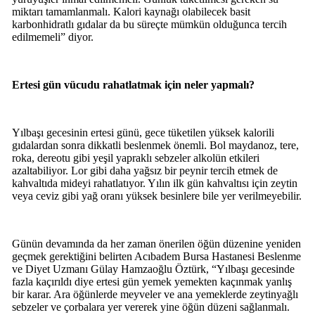
miktarı tamamlanmalı. Kalori kaynağı olabilecek basit
karbonhidratlı gıdalar da bu süreçte mümkün olduğunca tercih
edilmemeli” diyor.
Ertesi gün vücudu rahatlatmak için neler yapmalı?
Yılbaşı gecesinin ertesi günü, gece tüketilen yüksek kalorili
gıdalardan sonra dikkatli beslenmek önemli. Bol maydanoz, tere,
roka, dereotu gibi yeşil yapraklı sebzeler alkolün etkileri
azaltabiliyor. Lor gibi daha yağsız bir peynir tercih etmek de
kahvaltıda mideyi rahatlatıyor. Yılın ilk gün kahvaltısı için zeytin
veya ceviz gibi yağ oranı yüksek besinlere bile yer verilmeyebilir.
Günün devamında da her zaman önerilen öğün düzenine yeniden
geçmek gerektiğini belirten Acıbadem Bursa Hastanesi Beslenme
ve Diyet Uzmanı Gülay Hamzaoğlu Öztürk, “Yılbaşı gecesinde
fazla kaçırıldı diye ertesi gün yemek yemekten kaçınmak yanlış
bir karar. Ara öğünlerde meyveler ve ana yemeklerde zeytinyağlı
sebzeler ve çorbalara yer vererek yine öğün düzeni sağlanmalı.