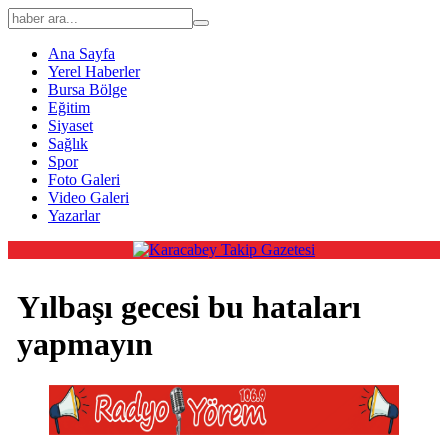
Ana Sayfa
Yerel Haberler
Bursa Bölge
Eğitim
Siyaset
Sağlık
Spor
Foto Galeri
Video Galeri
Yazarlar
Yılbaşı gecesi bu hataları
yapmayın