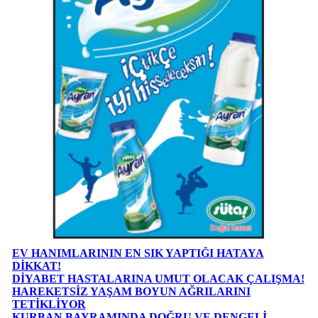
EV HANIMLARININ EN SIK YAPTIĞI HATAYA
DİKKAT!
DİYABET HASTALARINA UMUT OLACAK ÇALIŞMA!
HAREKETSİZ YAŞAM BOYUN AĞRILARINI
TETİKLİYOR
KURBAN BAYRAMINDA DOĞRU VE DENGELİ