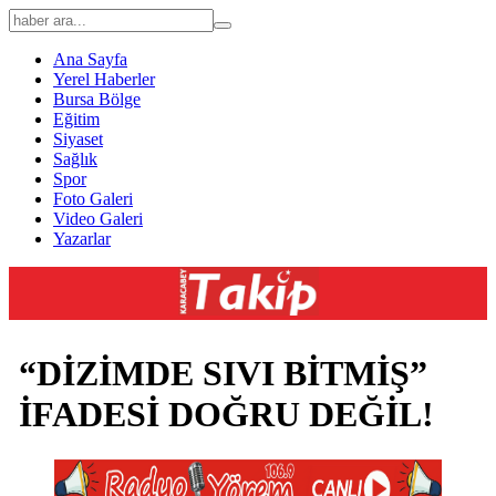
Ana Sayfa
Yerel Haberler
Bursa Bölge
Eğitim
Siyaset
Sağlık
Spor
Foto Galeri
Video Galeri
Yazarlar
“DİZİMDE SIVI BİTMİŞ”
İFADESİ DOĞRU DEĞİL!