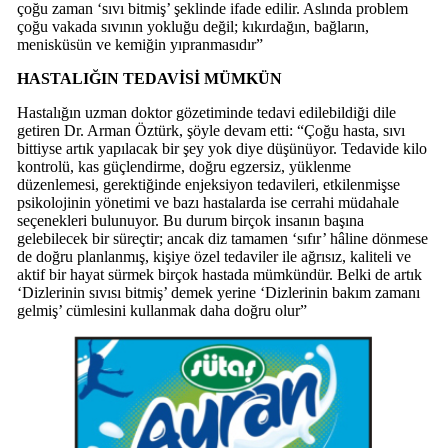
çoğu zaman ‘sıvı bitmiş’ şeklinde ifade edilir. Aslında problem
çoğu vakada sıvının yokluğu değil; kıkırdağın, bağların,
menisküsün ve kemiğin yıpranmasıdır”
HASTALIĞIN TEDAVİSİ MÜMKÜN
Hastalığın uzman doktor gözetiminde tedavi edilebildiği dile
getiren Dr. Arman Öztürk, şöyle devam etti: “Çoğu hasta, sıvı
bittiyse artık yapılacak bir şey yok diye düşünüyor. Tedavide kilo
kontrolü, kas güçlendirme, doğru egzersiz, yüklenme
düzenlemesi, gerektiğinde enjeksiyon tedavileri, etkilenmişse
psikolojinin yönetimi ve bazı hastalarda ise cerrahi müdahale
seçenekleri bulunuyor. Bu durum birçok insanın başına
gelebilecek bir süreçtir; ancak diz tamamen ‘sıfır’ hâline dönmese
de doğru planlanmış, kişiye özel tedaviler ile ağrısız, kaliteli ve
aktif bir hayat sürmek birçok hastada mümkündür. Belki de artık
‘Dizlerinin sıvısı bitmiş’ demek yerine ‘Dizlerinin bakım zamanı
gelmiş’ cümlesini kullanmak daha doğru olur”