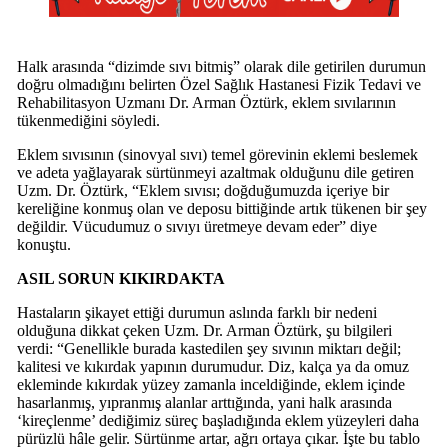
Halk arasında “dizimde sıvı bitmiş” olarak dile getirilen durumun
doğru olmadığını belirten Özel Sağlık Hastanesi Fizik Tedavi ve
Rehabilitasyon Uzmanı Dr. Arman Öztürk, eklem sıvılarının
tükenmediğini söyledi.
Eklem sıvısının (sinovyal sıvı) temel görevinin eklemi beslemek
ve adeta yağlayarak sürtünmeyi azaltmak olduğunu dile getiren
Uzm. Dr. Öztürk, “Eklem sıvısı; doğduğumuzda içeriye bir
kereliğine konmuş olan ve deposu bittiğinde artık tükenen bir şey
değildir. Vücudumuz o sıvıyı üretmeye devam eder” diye
konuştu.
ASIL SORUN KIKIRDAKTA
Hastaların şikayet ettiği durumun aslında farklı bir nedeni
olduğuna dikkat çeken Uzm. Dr. Arman Öztürk, şu bilgileri
verdi: “Genellikle burada kastedilen şey sıvının miktarı değil;
kalitesi ve kıkırdak yapının durumudur. Diz, kalça ya da omuz
ekleminde kıkırdak yüzey zamanla inceldiğinde, eklem içinde
hasarlanmış, yıpranmış alanlar arttığında, yani halk arasında
‘kireçlenme’ dediğimiz süreç başladığında eklem yüzeyleri daha
pürüzlü hâle gelir. Sürtünme artar, ağrı ortaya çıkar. İşte bu tablo