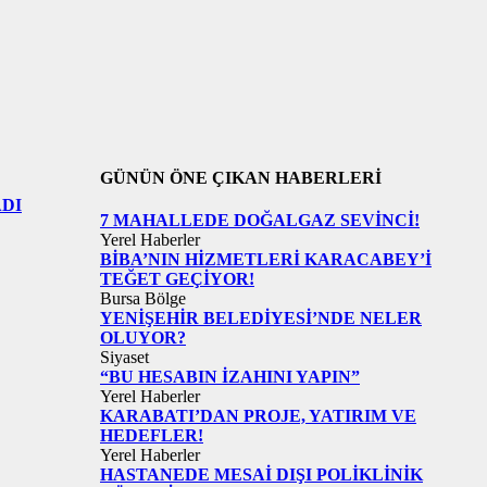
GÜNÜN ÖNE ÇIKAN HABERLERİ
DI
7 MAHALLEDE DOĞALGAZ SEVİNCİ!
Yerel Haberler
BİBA’NIN HİZMETLERİ KARACABEY’İ
TEĞET GEÇİYOR!
Bursa Bölge
YENİŞEHİR BELEDİYESİ’NDE NELER
OLUYOR?
Siyaset
“BU HESABIN İZAHINI YAPIN”
Yerel Haberler
KARABATI’DAN PROJE, YATIRIM VE
HEDEFLER!
Yerel Haberler
HASTANEDE MESAİ DIŞI POLİKLİNİK