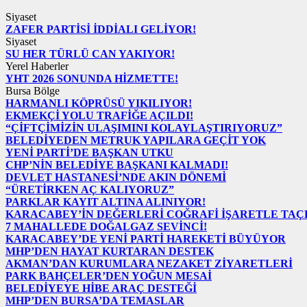
Siyaset
ZAFER PARTİSİ İDDİALI GELİYOR!
Siyaset
SU HER TÜRLÜ CAN YAKIYOR!
Yerel Haberler
YHT 2026 SONUNDA HİZMETTE!
Bursa Bölge
HARMANLI KÖPRÜSÜ YIKILIYOR!
EKMEKÇİ YOLU TRAFİĞE AÇILDI!
“ÇİFTÇİMİZİN ULAŞIMINI KOLAYLAŞTIRIYORUZ”
BELEDİYEDEN METRUK YAPILARA GEÇİT YOK
YENİ PARTİ’DE BAŞKAN UTKU
CHP’NİN BELEDİYE BAŞKANI KALMADI!
DEVLET HASTANESİ’NDE AKIN DÖNEMİ
“ÜRETİRKEN AÇ KALIYORUZ”
PARKLAR KAYIT ALTINA ALINIYOR!
KARACABEY’İN DEĞERLERİ COĞRAFİ İŞARETLE TA
7 MAHALLEDE DOĞALGAZ SEVİNCİ!
KARACABEY’DE YENİ PARTİ HAREKETİ BÜYÜYOR
MHP’DEN HAYAT KURTARAN DESTEK
AKMAN’DAN KURUMLARA NEZAKET ZİYARETLERİ
PARK BAHÇELER’DEN YOĞUN MESAİ
BELEDİYEYE HİBE ARAÇ DESTEĞİ
MHP’DEN BURSA’DA TEMASLAR