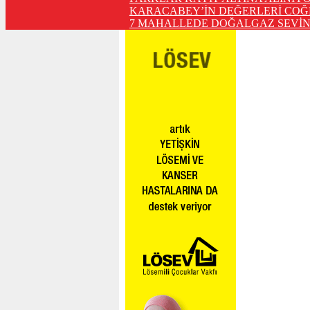
KARACABEY’İN DEĞERLERİ COĞ
7 MAHALLEDE DOĞALGAZ SEVİN