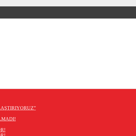
LAŞTIRIYORUZ”
LMADI!
R!
R!