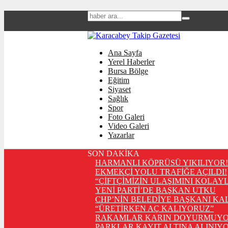
Ana Sayfa
Yerel Haberler
Bursa Bölge
Eğitim
Siyaset
Sağlık
Spor
Foto Galeri
Video Galeri
Yazarlar
SON DAKİKA
HARMANLI KÖPRÜSÜ YIKILIYOR!
EKMEKÇİ YOLU TRAFİĞE AÇILDI!
“ÇİFTÇİMİZİN ULAŞIMINI KOLAY
YENİ PARTİ’DE BAŞKAN UTKU
CHP’NİN BELEDİYE BAŞKANI KA
“ÜRETİRKEN AÇ KALIYORUZ”
RAKAMLAR KARIN DOYURMUYO
PARKLAR KAYIT ALTINA ALINIYO