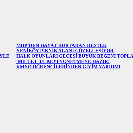
MHP’DEN HAYAT KURTARAN DESTEK
YENİKÖY PİKNİK ALANI GÜZELLEŞİYOR
İYLE
HALK OYUNLARI GECESİ BÜYÜK BEĞENİ TOPLA
‘MİLLET’ ÜLKEYİ YÖNETMEYE HAZIR!
KMYO ÖĞRENCİLERİNDEN GİYİM YARDIMI