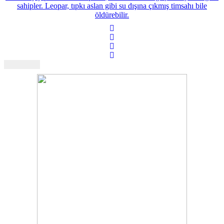
sahipler. Leopar, tıpkı aslan gibi su dışına çıkmış timsahı bile
öldürebilir.