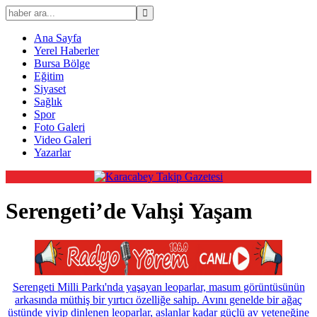
Ana Sayfa
Yerel Haberler
Bursa Bölge
Eğitim
Siyaset
Sağlık
Spor
Foto Galeri
Video Galeri
Yazarlar
Serengeti’de Vahşi Yaşam
Serengeti Milli Parkı'nda yaşayan leoparlar, masum görüntüsünün
arkasında müthiş bir yırtıcı özelliğe sahip. Avını genelde bir ağaç
üstünde yiyip dinlenen leoparlar, aslanlar kadar güçlü av yeteneğine