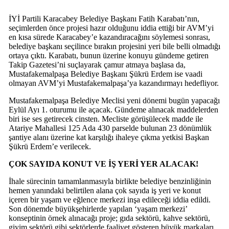
İYİ Partili Karacabey Belediye Başkanı Fatih Karabatı’nın,
seçimlerden önce projesi hazır olduğunu iddia ettiği bir AVM’yi
en kısa sürede Karacabey’e kazandıracağını söylemesi sonrası,
belediye başkanı seçilince bırakın projesini yeri bile belli olmadığı
ortaya çıktı. Karabatı, bunun üzerine konuyu gündeme getiren
Takip Gazetesi’ni suçlayarak çamur atmaya başlasa da,
Mustafakemalpaşa Belediye Başkanı Şükrü Erdem ise vaadi
olmayan AVM’yi Mustafakemalpaşa’ya kazandırmayı hedefliyor.
Mustafakemalpaşa Belediye Meclisi yeni dönemi bugün yapacağı
Eylül Ayı 1. oturumu ile açacak. Gündeme alınacak maddelerden
biri ise ses getirecek cinsten. Mecliste görüşülecek madde ile
Atariye Mahallesi 125 Ada 430 parselde bulunan 23 dönümlük
şantiye alanı üzerine kat karşılığı ihaleye çıkma yetkisi Başkan
Şükrü Erdem’e verilecek.
ÇOK SAYIDA KONUT VE İŞ YERİ YER ALACAK!
İhale sürecinin tamamlanmasıyla birlikte belediye benzinliğinin
hemen yanındaki belirtilen alana çok sayıda iş yeri ve konut
içeren bir yaşam ve eğlence merkezi inşa edileceği iddia edildi.
Son dönemde büyükşehirlerde yapılan ‘yaşam merkezi’
konseptinin örnek alınacağı proje; gıda sektörü, kahve sektörü,
giyim sektörü gibi sektörlerde faaliyet gösteren büyük markaları