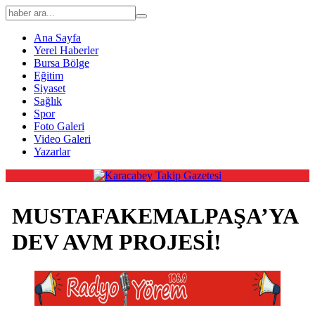
Ana Sayfa
Yerel Haberler
Bursa Bölge
Eğitim
Siyaset
Sağlık
Spor
Foto Galeri
Video Galeri
Yazarlar
MUSTAFAKEMALPAŞA’YA
DEV AVM PROJESİ!