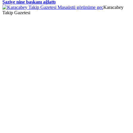
Şaziye nine başkanı ağlattı
Masaüstü görünüme geç
Karacabey
Takip Gazetesi
/makeup.orangebeauty.com/
https://www.salonyjardinlospinos.com/
Denem