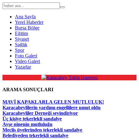
Ana Sayfa
Yerel Haberler
Bursa Bölge
Eğitim
Siyaset
Sağlık
Spor
Foto Galeri
Video Galeri
Yazarlar
ARAMA SONUÇLARI
MAVİ KAPAKLARLA GELEN MUTLULUK!
Karacabeylilerin yardımı engellilere umut oldu
Karacabeyliler Derneği sevindiriyor
Üç kişiye tekerlekli sandalye
Ayşe ninenin mutluluğu
Meclis üyelerinden tekerlekli sandalye
Belediyeden tekerlekli sandalye