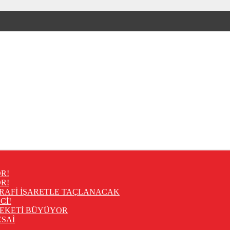
R!
R!
RAFİ İŞARETLE TAÇLANACAK
Cİ!
REKETİ BÜYÜYOR
SAİ