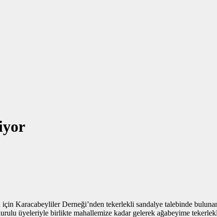
iyor
on için Karacabeyliler Derneği’nden tekerlekli sandalye talebinde bul
kurulu üyeleriyle birlikte mahallemize kadar gelerek ağabeyime tekerlekli