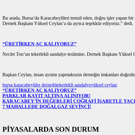
Bu arada, Bursa’da Karacabeylileri temsil eden, doğru işler yapan bir 
Dernek Başkanı Yüksel Ceylan’a da ayrıca teşekkür ediyoruz.” dedi.
“ÜRETİRKEN AÇ KALIYORUZ”
Neclet Ton’un tekerlekli sandalye teslimine, Dernek Başkanı Yüksel 
Başkan Ceylan, insan ayrımı yapmaksızın derneğin imkanları doğrultu
bursa karacabeyliler derneği
tekerlekli sandalye
yüksel ceylan
“ÜRETİRKEN AÇ KALIYORUZ”
PARKLAR KAYIT ALTINA ALINIYOR!
KARACABEY’İN DEĞERLERİ COĞRAFİ İŞARETLE TA
7 MAHALLEDE DOĞALGAZ SEVİNCİ!
PİYASALARDA SON DURUM