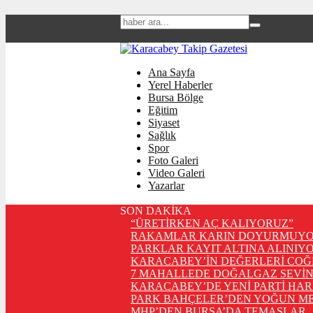
Ana Sayfa
Yerel Haberler
Bursa Bölge
Eğitim
Siyaset
Sağlık
Spor
Foto Galeri
Video Galeri
Yazarlar
SON DAKİKA
“ÜRETİRKEN AÇ KALIYORUZ”
RAKAMLAR KARIN DOYURMUYO
PARKLAR KAYIT ALTINA ALINIYO
KARACABEY’İN DEĞERLERİ COĞ
7 MAHALLEDE DOĞALGAZ SEVİN
KARACABEY’DE YENİ PARTİ HA
PARK BAHÇELER’DEN YOĞUN ME
MHP’DEN BURSA’DA TEMASLAR