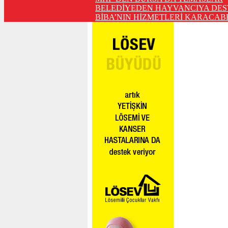
BELEDİYEDEN HAYVANCIYA DES
BİBA’NIN HİZMETLERİ KARACABE