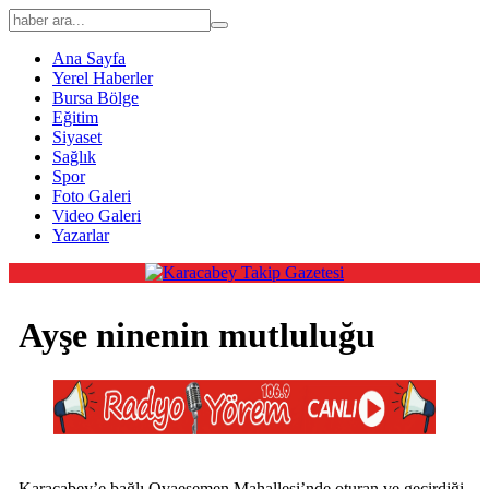
Ana Sayfa
Yerel Haberler
Bursa Bölge
Eğitim
Siyaset
Sağlık
Spor
Foto Galeri
Video Galeri
Yazarlar
Ayşe ninenin mutluluğu
Karacabey’e bağlı Ovaesemen Mahallesi’nde oturan ve geçirdiği