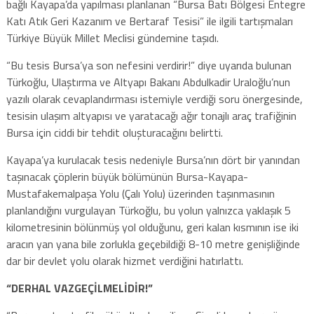
bağlı Kayapa’da yapılması planlanan “Bursa Batı Bölgesi Entegre
Katı Atık Geri Kazanım ve Bertaraf Tesisi” ile ilgili tartışmaları
Türkiye Büyük Millet Meclisi gündemine taşıdı.
“Bu tesis Bursa’ya son nefesini verdirir!” diye uyarıda bulunan
Türkoğlu, Ulaştırma ve Altyapı Bakanı Abdulkadir Uraloğlu’nun
yazılı olarak cevaplandırması istemiyle verdiği soru önergesinde,
tesisin ulaşım altyapısı ve yaratacağı ağır tonajlı araç trafiğinin
Bursa için ciddi bir tehdit oluşturacağını belirtti.
Kayapa’ya kurulacak tesis nedeniyle Bursa’nın dört bir yanından
taşınacak çöplerin büyük bölümünün Bursa-Kayapa-
Mustafakemalpaşa Yolu (Çalı Yolu) üzerinden taşınmasının
planlandığını vurgulayan Türkoğlu, bu yolun yalnızca yaklaşık 5
kilometresinin bölünmüş yol olduğunu, geri kalan kısmının ise iki
aracın yan yana bile zorlukla geçebildiği 8-10 metre genişliğinde
dar bir devlet yolu olarak hizmet verdiğini hatırlattı.
“DERHAL VAZGEÇİLMELİDİR!”