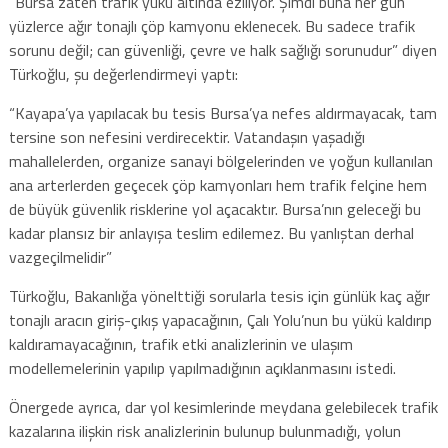
“Bursa zaten trafik yükü altında eziliyor. Şimdi buna her gün
yüzlerce ağır tonajlı çöp kamyonu eklenecek. Bu sadece trafik
sorunu değil; can güvenliği, çevre ve halk sağlığı sorunudur” diyen
Türkoğlu, şu değerlendirmeyi yaptı:
“Kayapa’ya yapılacak bu tesis Bursa’ya nefes aldırmayacak, tam
tersine son nefesini verdirecektir. Vatandaşın yaşadığı
mahallelerden, organize sanayi bölgelerinden ve yoğun kullanılan
ana arterlerden geçecek çöp kamyonları hem trafik felçine hem
de büyük güvenlik risklerine yol açacaktır. Bursa’nın geleceği bu
kadar plansız bir anlayışa teslim edilemez. Bu yanlıştan derhal
vazgeçilmelidir”
Türkoğlu, Bakanlığa yönelttiği sorularla tesis için günlük kaç ağır
tonajlı aracın giriş-çıkış yapacağının, Çalı Yolu’nun bu yükü kaldırıp
kaldıramayacağının, trafik etki analizlerinin ve ulaşım
modellemelerinin yapılıp yapılmadığının açıklanmasını istedi.
Önergede ayrıca, dar yol kesimlerinde meydana gelebilecek trafik
kazalarına ilişkin risk analizlerinin bulunup bulunmadığı, yolun