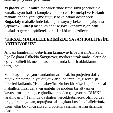
Yeşildere
ve
Çamlıca
mahallelerinde içme suyu şebekesi ve
kanalizasyon hatları komple yenilenecek.
Ekmekçi
ve
Hotanlı
mahallelerinde yeni içme suyu şebeke hatları döşenecek.
Boğazköy
mahallesinde lokal içme suyu şebeke hattı çalışması
yapılacak.
Subaşı
mahallesinde ise lokal kanalizasyon hattı
imalatları gerçekleştirilerek sorunlar kökten çözülecek.
“KIRSAL MAHALLELERİMİZDE YAŞAM KALİTESİNİ
ARTIRIYORUZ”
Altyapı hamlesinin detaylarını kamuoyuyla paylaşan AK Parti
İlçe Başkanı Gültekin Saygısever, merkeze uzak mahallelerin de
eşit ve kaliteli hizmet alması noktasında kararlı olduklarını
vurguladı.
Vatandaşların yaşam standardını artıracak bu projeden dolayı
büyük bir memnuniyet duyduklarını belirten Saygısever, şu
ifadeleri kullandı: “Karacabey’imizin her bir köşesini, tüm kırsal
mahallelerimizi daha yaşanabilir ve modern bir altyapıya
kavuşturmak için gece gündüz demeden çalışıyoruz. BUSKİ
tarafından 17 Temmuz’da ihalesi gerçekleştirilecek olan bu dev
proje, üretim yapan, toprağına sahip çıkan kırsal mahallelerimizin
uzun yıllar boyunca altyapı problemi yaşamamasının garantisi
olacaktır.