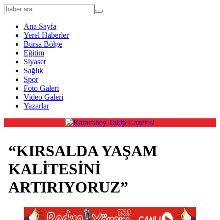
Ana Sayfa
Yerel Haberler
Bursa Bölge
Eğitim
Siyaset
Sağlık
Spor
Foto Galeri
Video Galeri
Yazarlar
“KIRSALDA YAŞAM
KALİTESİNİ
ARTIRIYORUZ”