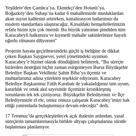
Yeşildere’den Çamlıca’ya, Ekmekçi’den Hotanlı’ya,
Boğazköy’den Subaşı’na kadar 6 mahallemizde musluklardan
akan suyun kalitesini artırırken, kanalizasyon hatlarımızı da
modern standartlara ulaştıracağız. Kırsaldaki hemşehrilerimizin
refahı bizim için çok önemli. Bu büyük yatırımın şimdiden tüm
Karacabeyli halkımıza ve kıymetli mahalle sakinlerimize hayırlı
uğurlu olmasını diliyorum”
Projenin hayata geçirilmesindeki güçlü iş birliğine de dikkat
çeken Başkan Saygısever, yerel yönetimdeki uyumun
Karacabey’e hizmet olarak döndüğünü belirterek, “Bu süreçte
bizlerden desteğini hiçbir zaman esirgemeyen Bursa Büyükşehir
Belediye Başkan Vekilimiz Şahin Biba’ya ilçemiz ve
muhtarlarımız adına yürekten teşekkür ediyorum. Karacabey
Belediye Başkanımız Fatih Karabatı ile yakaladığımız tam uyum,
kararlılık ve ortak akıl sayesinde ilçemizin kronikleşmiş
sorunlarını tek tek çözüyoruz. Büyükşehir Belediyemiz ve İlçe
Belediyemizle el ele, omuz omuza çalışarak Karacabey’imizi hak
ettiği yatırımlarla buluşturmaya devam edeceğiz” dedi.
17 Temmuz’da gerçekleştirilecek açık ihalenin ardından, yasal
süreçlerin tamamlanmasıyla birlikte altyapı çalışmalarına süratle
başlanması planlanıyor.