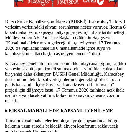
Bursa Su ve Kanalizasyon İdaresi (BUSKİ), Karacabey’in kırsal
yerleşim yerlerindeki altyapı sorunlarına neşter vuruyor. İlçenin 6
kırsal mahallesini kapsayan altyapı projesi için ihale tarihi netleşti.
Müjdeyi veren AK Parti İlçe Başkanı Gültekin Saygısever,
“Kırsal mahallelerimizin geleceğini inşa ediyoruz. 17 Temmuz
2026’da yapılacak ihale ile 6 mahallemizde içme suyu ve
kanalizasyon hatları baştan aşağı yenilenecek” dedi.
Karacabey genelinde modern şehircilik anlayışına uygun, sağlıklı
ve kesintisiz altyapı hizmeti sunmak adına yürütülen çalışmalara
bir yenisi daha ekleniyor. BUSKİ Genel Müdürlüğü, Karacabey
ilçesinin muhtelif kırsal yerleşimlerinde gerçekleştirilecek olan
geniş kapsamlı “İçme Suyu ve Kanalizasyon Hattı İmalatı”
projesi için düğmeye bastı. 17 Temmuz 2026 tarihinde açık ihale
usulüyle yapılacak yatırım, bölgenin kanayan yarasına çözüm
olacak.
6 KIRSAL MAHALLEDE KAPSAMLI YENİLEME
Tamamı kırsal mahallelerden oluşan proje kapsamında, bölge
halkının uzun süredir beklediği altyapı konforunu sağlayacak
adımlar şu şekilde paylaşıldı: