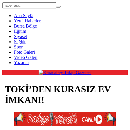
Ana Sayfa
Yerel Haberler
Bursa Bölge
Eğitim
Siyaset
Sağlık
Spor
Foto Galeri
Video Galeri
Yazarlar
TOKİ’DEN KURASIZ EV
İMKANI!