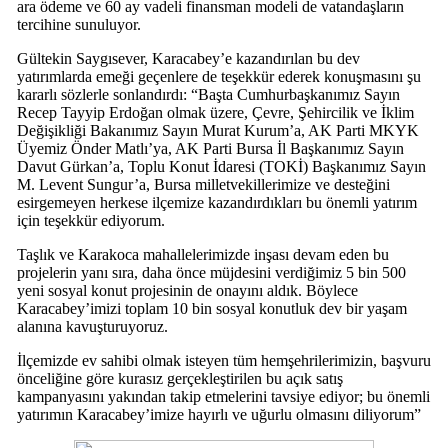
ara ödeme ve 60 ay vadeli finansman modeli de vatandaşların
tercihine sunuluyor.
Gültekin Saygısever, Karacabey’e kazandırılan bu dev
yatırımlarda emeği geçenlere de teşekkür ederek konuşmasını şu
kararlı sözlerle sonlandırdı: “Başta Cumhurbaşkanımız Sayın
Recep Tayyip Erdoğan olmak üzere, Çevre, Şehircilik ve İklim
Değişikliği Bakanımız Sayın Murat Kurum’a, AK Parti MKYK
Üyemiz Önder Matlı’ya, AK Parti Bursa İl Başkanımız Sayın
Davut Gürkan’a, Toplu Konut İdaresi (TOKİ) Başkanımız Sayın
M. Levent Sungur’a, Bursa milletvekillerimize ve desteğini
esirgemeyen herkese ilçemize kazandırdıkları bu önemli yatırım
için teşekkür ediyorum.
Taşlık ve Karakoca mahallelerimizde inşası devam eden bu
projelerin yanı sıra, daha önce müjdesini verdiğimiz 5 bin 500
yeni sosyal konut projesinin de onayını aldık. Böylece
Karacabey’imizi toplam 10 bin sosyal konutluk dev bir yaşam
alanına kavuşturuyoruz.
İlçemizde ev sahibi olmak isteyen tüm hemşehrilerimizin, başvuru
önceliğine göre kurasız gerçekleştirilen bu açık satış
kampanyasını yakından takip etmelerini tavsiye ediyor; bu önemli
yatırımın Karacabey’imize hayırlı ve uğurlu olmasını diliyorum”