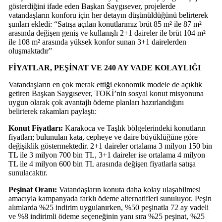
gösterdiğini ifade eden Başkan Saygısever, projelerde
vatandaşların konforu için her detayın düşünüldüğünü belirterek
şunları ekledi: “Satışa açılan konutlarımız brüt 85 m² ile 87 m²
arasında değişen geniş ve kullanışlı 2+1 daireler ile brüt 104 m²
ile 108 m² arasında yüksek konfor sunan 3+1 dairelerden
oluşmaktadır”
FİYATLAR, PEŞİNAT VE 240 AY VADE KOLAYLIĞI
Vatandaşların en çok merak ettiği ekonomik modele de açıklık
getiren Başkan Saygısever, TOKİ’nin sosyal konut misyonuna
uygun olarak çok avantajlı ödeme planları hazırlandığını
belirterek rakamları paylaştı:
Konut Fiyatları:
Karakoca ve Taşlık bölgelerindeki konutların
fiyatları; bulunulan kata, cepheye ve daire büyüklüğüne göre
değişiklik göstermektedir. 2+1 daireler ortalama 3 milyon 150 bin
TL ile 3 milyon 700 bin TL, 3+1 daireler ise ortalama 4 milyon
TL ile 4 milyon 600 bin TL arasında değişen fiyatlarla satışa
sunulacaktır.
Peşinat Oranı:
Vatandaşların konuta daha kolay ulaşabilmesi
amacıyla kampanyada farklı ödeme alternatifleri sunuluyor. Peşin
alımlarda %25 indirim uygulanırken, %50 peşinatla 72 ay vadeli
ve %8 indirimli ödeme seçeneğinin yanı sıra %25 peşinat, %25