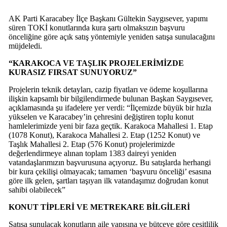
AK Parti Karacabey İlçe Başkanı Gültekin Saygısever, yapımı
süren TOKİ konutlarında kura şartı olmaksızın başvuru
önceliğine göre açık satış yöntemiyle yeniden satışa sunulacağını
müjdeledi.
“KARAKOCA VE TAŞLIK PROJELERİMİZDE
KURASIZ FIRSAT SUNUYORUZ”
Projelerin teknik detayları, cazip fiyatları ve ödeme koşullarına
ilişkin kapsamlı bir bilgilendirmede bulunan Başkan Saygısever,
açıklamasında şu ifadelere yer verdi: “İlçemizde büyük bir hızla
yükselen ve Karacabey’in çehresini değiştiren toplu konut
hamlelerimizde yeni bir faza geçtik. Karakoca Mahallesi 1. Etap
(1078 Konut), Karakoca Mahallesi 2. Etap (1252 Konut) ve
Taşlık Mahallesi 2. Etap (576 Konut) projelerimizde
değerlendirmeye alınan toplam 1383 daireyi yeniden
vatandaşlarımızın başvurusuna açıyoruz. Bu satışlarda herhangi
bir kura çekilişi olmayacak; tamamen ‘başvuru önceliği’ esasına
göre ilk gelen, şartları taşıyan ilk vatandaşımız doğrudan konut
sahibi olabilecek”
KONUT TİPLERİ VE METREKARE BİLGİLERİ
Satışa sunulacak konutların aile yapısına ve bütçeye göre çeşitlilik