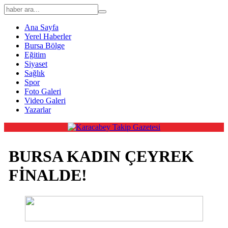
Ana Sayfa
Yerel Haberler
Bursa Bölge
Eğitim
Siyaset
Sağlık
Spor
Foto Galeri
Video Galeri
Yazarlar
BURSA KADIN ÇEYREK
FİNALDE!