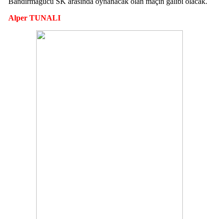
Bandırmagücü SK arasında oynanacak olan maçın galibi olacak.
Alper TUNALI