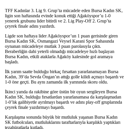
TFF Kadınlar 3. Lig 9. Grup’ta mücadele eden Bursa Kadın SK,
ligin son haftasında evinde konuk ettiği Ağaköyspor’u 1-0
yenerek grubunu lider bitirdi ve 2. Lig Play-Off 2. Grup’ta
çeyrek finale adını yazdırdı.
Ligde son haftaya lider Ağaköyspor’un 1 puan gerisinde giren
Bursa Kadın SK, Osmangazi Veysel Karani Spor Sahasında
oynanan mücadeleye mutlak 3 puan parolasıyla çıktı.
Beraberliğin dahi yeterli olmadığı mücadeleye hızlı başlayan
Bursa Kadın, etkili ataklarla Ağaköy kalesinde gol aramaya
başladı.
İlk yarım saatte bulduğu birkaç fırsattan yararlanamayan Bursa
Kadın, 39’da Sevda Öngan’ın attığı golle kilidi açmayı başardı ve
1-0 öne geçti. Bu aynı zamanda ilk yarınında skoru oldu.
İkinci yarıda da rakibine göre üstün bir oyun sergileyen Bursa
Kadın SK, bulduğu fırsatlardan yararlanamasa da karşılaşmadan
1-0’lık galibiyetle ayrılmayı başardı ve adını play-off gruplarında
çeyrek finale yazdırmayı başardı.
Karşılaşma sonunda büyük bir mutluluk yaşanan Bursa Kadın
SK futbolcuları, mutluluklarını taraftarlarıyla karşılıklı yaptıkları
tezahüratlarla kutladı.