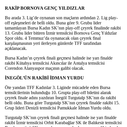
RAKİP BORNOVA GENÇ YILDIZLAR
Bu arada 3. Lig’de oynanan son maçların ardından 2. Lig play-
off eşleşmeleri de belli oldu. Buna göre 9. Grubu lider
tamamlayan Bursa Kadın SK’nın play-off çeyrek finalinde rakibi
13. Grubu lider bitiren İzmir temsilcisi Bornova Genç Yıldızlar
Spor oldu. 4 Temmuz’da oynanacak olan çeyrek final
karşılaşmasının yeri ilerleyen günlerde TFF tarafından
açıklanacak.
Bursa Kadın’ın çeyrek finali geçmesi halinde ise yarı finalde
rakibi Kütahya temsilcisi Akıncılar ile Antalya temsilcisi
Corendon Alanyaspor maçının galibi olacak.
İNEGÖL’ÜN RAKİBİ İDMAN YURDU
Öte yandan TFF Kadınlar 3. Liginde mücadele eden Bursa
temsilcilerinin bulunduğu 10. Grupta play-off biletini alarak
çeyrek finale adını yazdıran İnegöl Turgutalp SK’nın da rakibi
belli oldu. Buna göre Turgutalp SK’nın çeyrek finalde rakibi 15.
Grup lideri Denizli temsilcisi Pamukkale İdman Yurdu oldu.
Turgutalp SK’nın çeyrek finali geçmesi halinde ise yarı finalde
rakibi İzmir temsilcisi Orbit Karabağlar SK ile Balıkesir temsilcisi