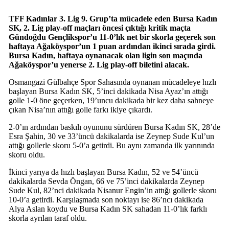
TFF Kadınlar 3. Lig 9. Grup’ta mücadele eden Bursa Kadın
SK, 2. Lig play-off maçları öncesi çıktığı kritik maçta
Gündoğdu Gençlikspor’u 11-0’lık net bir skorla geçerek son
haftaya Ağaköyspor’un 1 puan ardından ikinci sırada girdi.
Bursa Kadın, haftaya oynanacak olan ligin son maçında
Ağaköyspor’u yenerse 2. Lig play-off biletini alacak.
Osmangazi Gülbahçe Spor Sahasında oynanan mücadeleye hızlı
başlayan Bursa Kadın SK, 5’inci dakikada Nisa Ayaz’ın attığı
golle 1-0 öne geçerken, 19’uncu dakikada bir kez daha sahneye
çıkan Nisa’nın attığı golle farkı ikiye çıkardı.
2-0’ın ardından baskılı oyununu sürdüren Bursa Kadın SK, 28’de
Esra Şahin, 30 ve 33’üncü dakikalarda ise Zeynep Sude Kul’un
attığı gollerle skoru 5-0’a getirdi. Bu aynı zamanda ilk yarınında
skoru oldu.
İkinci yarıya da hızlı başlayan Bursa Kadın, 52 ve 54’üncü
dakikalarda Sevda Öngan, 66 ve 75’inci dakikalarda Zeynep
Sude Kul, 82’nci dakikada Nisanur Engin’in attığı gollerle skoru
10-0’a getirdi. Karşılaşmada son noktayı ise 86’ncı dakikada
Alya Aslan koydu ve Bursa Kadın SK sahadan 11-0’lık farklı
skorla ayrılan taraf oldu.