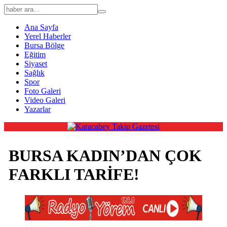
Ana Sayfa
Yerel Haberler
Bursa Bölge
Eğitim
Siyaset
Sağlık
Spor
Foto Galeri
Video Galeri
Yazarlar
BURSA KADIN’DAN ÇOK
FARKLI TARİFE!