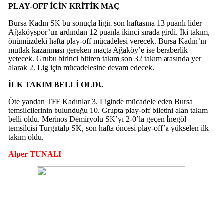
PLAY-OFF İÇİN KRİTİK MAÇ
Bursa Kadın SK bu sonuçla ligin son haftasına 13 puanlı lider
Ağaköyspor’un ardından 12 puanla ikinci sırada girdi. İki takım,
önümüzdeki hafta play-off mücadelesi verecek. Bursa Kadın’ın
mutlak kazanması gereken maçta Ağaköy’e ise beraberlik
yetecek. Grubu birinci bitiren takım son 32 takım arasında yer
alarak 2. Lig için mücadelesine devam edecek.
İLK TAKIM BELLİ OLDU
Öte yandan TFF Kadınlar 3. Liginde mücadele eden Bursa
temsilcilerinin bulunduğu 10. Grupta play-off biletini alan takım
belli oldu. Merinos Demiryolu SK’yı 2-0’la geçen İnegöl
temsilcisi Turgutalp SK, son hafta öncesi play-off’a yükselen ilk
takım oldu.
Alper TUNALI