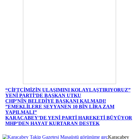
“ÇİFTÇİMİZİN ULAŞIMINI KOLAYLAŞTIRIYORUZ”
YENİ PARTİ’DE BAŞKAN UTKU
CHP’NİN BELEDİYE BAŞKANI KALMADI!
”EMEKLİLERE SEYYANEN 10 BİN LİRA ZAM
YAPILMALI”
KARACABEY’DE YENİ PARTİ HAREKETİ BÜYÜYOR
MHP’DEN HAYAT KURTARAN DESTEK
Masaüstü görünüme geç
Karacabey