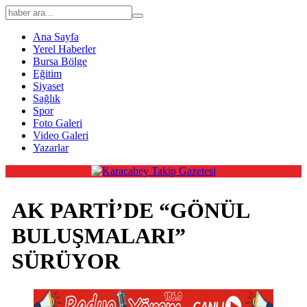
Ana Sayfa
Yerel Haberler
Bursa Bölge
Eğitim
Siyaset
Sağlık
Spor
Foto Galeri
Video Galeri
Yazarlar
AK PARTİ’DE “GÖNÜL
BULUŞMALARI”
SÜRÜYOR