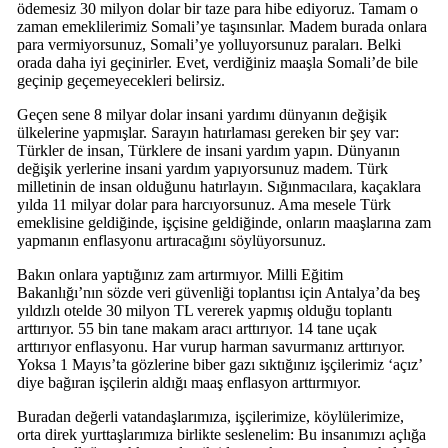
ödemesiz 30 milyon dolar bir taze para hibe ediyoruz. Tamam o
zaman emeklilerimiz Somali’ye taşınsınlar. Madem burada onlara
para vermiyorsunuz, Somali’ye yolluyorsunuz paraları. Belki
orada daha iyi geçinirler. Evet, verdiğiniz maaşla Somali’de bile
geçinip geçemeyecekleri belirsiz.
Geçen sene 8 milyar dolar insani yardımı dünyanın değişik
ülkelerine yapmışlar. Sarayın hatırlaması gereken bir şey var:
Türkler de insan, Türklere de insani yardım yapın. Dünyanın
değişik yerlerine insani yardım yapıyorsunuz madem. Türk
milletinin de insan olduğunu hatırlayın. Sığınmacılara, kaçaklara
yılda 11 milyar dolar para harcıyorsunuz. Ama mesele Türk
emeklisine geldiğinde, işçisine geldiğinde, onların maaşlarına zam
yapmanın enflasyonu artıracağını söylüyorsunuz.
Bakın onlara yaptığınız zam artırmıyor. Milli Eğitim
Bakanlığı’nın sözde veri güvenliği toplantısı için Antalya’da beş
yıldızlı otelde 30 milyon TL vererek yapmış olduğu toplantı
arttırıyor. 55 bin tane makam aracı arttırıyor. 14 tane uçak
arttırıyor enflasyonu. Har vurup harman savurmanız arttırıyor.
Yoksa 1 Mayıs’ta gözlerine biber gazı sıktığınız işçilerimiz ‘açız’
diye bağıran işçilerin aldığı maaş enflasyon arttırmıyor.
Buradan değerli vatandaşlarımıza, işçilerimize, köylülerimize,
orta direk yurttaşlarımıza birlikte seslenelim: Bu insanımızı açlığa