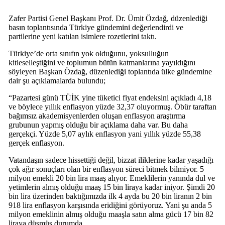
Zafer Partisi Genel Başkanı Prof. Dr. Ümit Özdağ, düzenlediği
basın toplantısında Türkiye gündemini değerlendirdi ve
partilerine yeni katılan isimlere rozetlerini taktı.
Türkiye’de orta sınıfın yok olduğunu, yoksulluğun
kitleselleştiğini ve toplumun bütün katmanlarına yayıldığını
söyleyen Başkan Özdağ, düzenlediği toplantıda ülke gündemine
dair şu açıklamalarda bulundu;
“Pazartesi günü TÜİK yine tüketici fiyat endeksini açıkladı 4,18
ve böylece yıllık enflasyon yüzde 32,37 oluyormuş. Öbür taraftan
bağımsız akademisyenlerden oluşan enflasyon araştırma
grubunun yapmış olduğu bir açıklama daha var. Bu daha
gerçekçi. Yüzde 5,07 aylık enflasyon yani yıllık yüzde 55,38
gerçek enflasyon.
Vatandaşın sadece hissettiği değil, bizzat iliklerine kadar yaşadığı
çok ağır sonuçları olan bir enflasyon süreci bitmek bilmiyor. 5
milyon emekli 20 bin lira maaş alıyor. Emeklilerin yanında dul ve
yetimlerin almış olduğu maaş 15 bin liraya kadar iniyor. Şimdi 20
bin lira üzerinden baktığımızda ilk 4 ayda bu 20 bin liranın 2 bin
918 lira enflasyon karşısında eridiğini görüyoruz. Yani şu anda 5
milyon emeklinin almış olduğu maaşla satın alma gücü 17 bin 82
liraya düşmüş durumda.