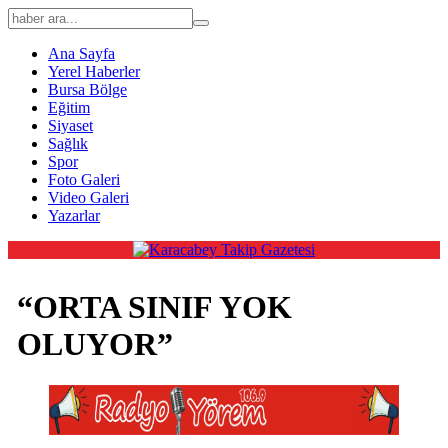
Ana Sayfa
Yerel Haberler
Bursa Bölge
Eğitim
Siyaset
Sağlık
Spor
Foto Galeri
Video Galeri
Yazarlar
“ORTA SINIF YOK
OLUYOR”