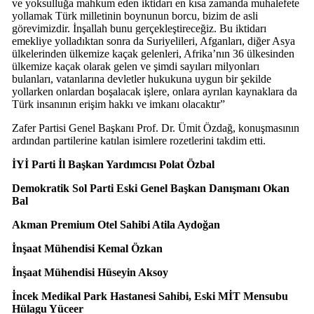
ve yoksulluğa mahkum eden iktidarı en kısa zamanda muhalefete
yollamak Türk milletinin boynunun borcu, bizim de asli
görevimizdir. İnşallah bunu gerçekleştireceğiz. Bu iktidarı
emekliye yolladıktan sonra da Suriyelileri, Afganları, diğer Asya
ülkelerinden ülkemize kaçak gelenleri, Afrika’nın 36 ülkesinden
ülkemize kaçak olarak gelen ve şimdi sayıları milyonları
bulanları, vatanlarına devletler hukukuna uygun bir şekilde
yollarken onlardan boşalacak işlere, onlara ayrılan kaynaklara da
Türk insanının erişim hakkı ve imkanı olacaktır”
Zafer Partisi Genel Başkanı Prof. Dr. Ümit Özdağ, konuşmasının
ardından partilerine katılan isimlere rozetlerini takdim etti.
İYİ Parti İl Başkan Yardımcısı Polat Özbal
Demokratik Sol Parti Eski Genel Başkan Danışmanı Okan
Bal
Akman Premium Otel Sahibi Atila Aydoğan
İnşaat Mühendisi Kemal Özkan
İnşaat Mühendisi Hüseyin Aksoy
İncek Medikal Park Hastanesi Sahibi, Eski MİT Mensubu
Hülagu Yüceer