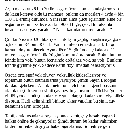
Aynı manzara 28 bin 70 lira asgari ücret alan vatandaşlarımızın
da karşı karşıya olduğu manzara, onların da maaşları 4 ayda 4 bin
110 TL erimiş durumda. Yani satın alma gücü açısından eline bir
asgari ücretlinin sadece 23 bin 960 TL geçiyor. Bu rakamla
insanlar nasıl yaşayacaklar? Nasıl karınlarını doyuracaklar?
Çünkü Nisan 2026 itibariyle Türk-İş’in yaptığı araştırmaya göre
açlık sınırı 34 bin 587 TL. Yani 5 milyon emekli ancak 15 gün
karnını doyurabilecek. Ayın diğer 15 gününde aç kalacak. 11
milyon asgari ücretli ilk 20 gün karnını doyuracak. Bakın bunun
içinde kira yok, bunun içerisinde doğalgaz yok, su yok. Bunların
içinde giyinme yok. Sadece karın doyurmadan bahsediyoruz.
Özetle orta sınıf yok oluyor, yoksulluk kitleselleşiyor ve
toplumun bütün katmanlarına yayılıyor. Şimdi Sayın Erdoğan
iktidara gelirken 57. hükümeti muhalefet partisi genel başkanı
olarak eleştirirken bir simit çay hesabı yapıyordu. Türkiye’ye her
gittiği yerde simit şu kadar, çay şu kadar, şu kadar simit yiyebiliriz
diyordu. Hadi gelin şimdi birlikte tekrar yapalım bu simit çay
hesabını Sayın Erdoğan.
Tabii, artık insanlar saraya taşınınca simit, çay hesabı yaparak
halkın önüne de çıkmıyorlar. Şimdi durum bu kadar vahimken,
birden bir haber düşüyor haber ajanslarına, Somali’ye geri