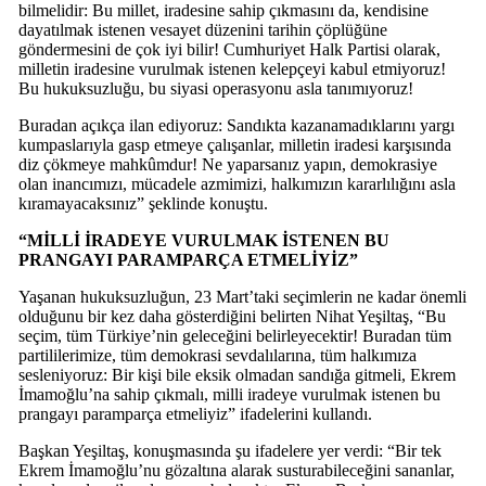
bilmelidir: Bu millet, iradesine sahip çıkmasını da, kendisine
dayatılmak istenen vesayet düzenini tarihin çöplüğüne
göndermesini de çok iyi bilir! Cumhuriyet Halk Partisi olarak,
milletin iradesine vurulmak istenen kelepçeyi kabul etmiyoruz!
Bu hukuksuzluğu, bu siyasi operasyonu asla tanımıyoruz!
Buradan açıkça ilan ediyoruz: Sandıkta kazanamadıklarını yargı
kumpaslarıyla gasp etmeye çalışanlar, milletin iradesi karşısında
diz çökmeye mahkûmdur! Ne yaparsanız yapın, demokrasiye
olan inancımızı, mücadele azmimizi, halkımızın kararlılığını asla
kıramayacaksınız” şeklinde konuştu.
“MİLLİ İRADEYE VURULMAK İSTENEN BU
PRANGAYI PARAMPARÇA ETMELİYİZ”
Yaşanan hukuksuzluğun, 23 Mart’taki seçimlerin ne kadar önemli
olduğunu bir kez daha gösterdiğini belirten Nihat Yeşiltaş, “Bu
seçim, tüm Türkiye’nin geleceğini belirleyecektir! Buradan tüm
partililerimize, tüm demokrasi sevdalılarına, tüm halkımıza
sesleniyoruz: Bir kişi bile eksik olmadan sandığa gitmeli, Ekrem
İmamoğlu’na sahip çıkmalı, milli iradeye vurulmak istenen bu
prangayı paramparça etmeliyiz” ifadelerini kullandı.
Başkan Yeşiltaş, konuşmasında şu ifadelere yer verdi: “Bir tek
Ekrem İmamoğlu’nu gözaltına alarak susturabileceğini sananlar,