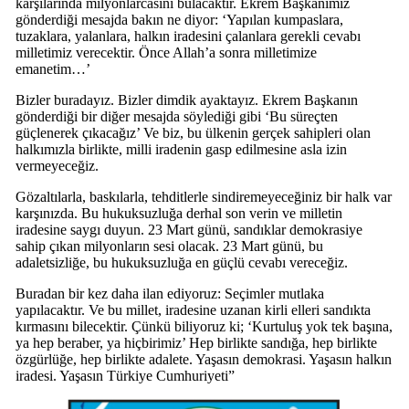
karşılarında milyonlarcasını bulacaktır. Ekrem Başkanımız
gönderdiği mesajda bakın ne diyor: ‘Yapılan kumpaslara,
tuzaklara, yalanlara, halkın iradesini çalanlara gerekli cevabı
milletimiz verecektir. Önce Allah’a sonra milletimize
emanetim…’
Bizler buradayız. Bizler dimdik ayaktayız. Ekrem Başkanın
gönderdiği bir diğer mesajda söylediği gibi ‘Bu süreçten
güçlenerek çıkacağız’ Ve biz, bu ülkenin gerçek sahipleri olan
halkımızla birlikte, milli iradenin gasp edilmesine asla izin
vermeyeceğiz.
Gözaltılarla, baskılarla, tehditlerle sindiremeyeceğiniz bir halk var
karşınızda. Bu hukuksuzluğa derhal son verin ve milletin
iradesine saygı duyun. 23 Mart günü, sandıklar demokrasiye
sahip çıkan milyonların sesi olacak. 23 Mart günü, bu
adaletsizliğe, bu hukuksuzluğa en güçlü cevabı vereceğiz.
Buradan bir kez daha ilan ediyoruz: Seçimler mutlaka
yapılacaktır. Ve bu millet, iradesine uzanan kirli elleri sandıkta
kırmasını bilecektir. Çünkü biliyoruz ki; ‘Kurtuluş yok tek başına,
ya hep beraber, ya hiçbirimiz’ Hep birlikte sandığa, hep birlikte
özgürlüğe, hep birlikte adalete. Yaşasın demokrasi. Yaşasın halkın
iradesi. Yaşasın Türkiye Cumhuriyeti”