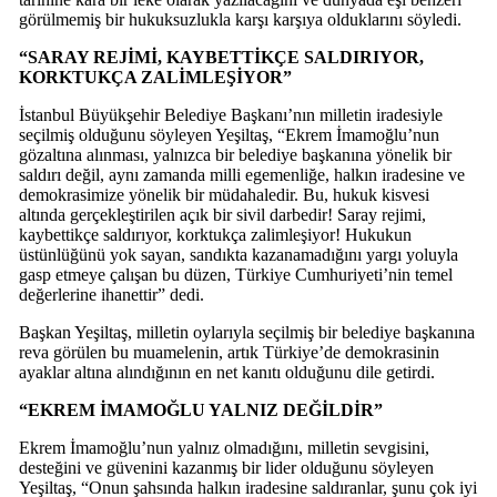
görülmemiş bir hukuksuzlukla karşı karşıya olduklarını söyledi.
“SARAY REJİMİ, KAYBETTİKÇE SALDIRIYOR,
KORKTUKÇA ZALİMLEŞİYOR”
İstanbul Büyükşehir Belediye Başkanı’nın milletin iradesiyle
seçilmiş olduğunu söyleyen Yeşiltaş, “Ekrem İmamoğlu’nun
gözaltına alınması, yalnızca bir belediye başkanına yönelik bir
saldırı değil, aynı zamanda milli egemenliğe, halkın iradesine ve
demokrasimize yönelik bir müdahaledir. Bu, hukuk kisvesi
altında gerçekleştirilen açık bir sivil darbedir! Saray rejimi,
kaybettikçe saldırıyor, korktukça zalimleşiyor! Hukukun
üstünlüğünü yok sayan, sandıkta kazanamadığını yargı yoluyla
gasp etmeye çalışan bu düzen, Türkiye Cumhuriyeti’nin temel
değerlerine ihanettir” dedi.
Başkan Yeşiltaş, milletin oylarıyla seçilmiş bir belediye başkanına
reva görülen bu muamelenin, artık Türkiye’de demokrasinin
ayaklar altına alındığının en net kanıtı olduğunu dile getirdi.
“EKREM İMAMOĞLU YALNIZ DEĞİLDİR”
Ekrem İmamoğlu’nun yalnız olmadığını, milletin sevgisini,
desteğini ve güvenini kazanmış bir lider olduğunu söyleyen
Yeşiltaş, “Onun şahsında halkın iradesine saldıranlar, şunu çok iyi