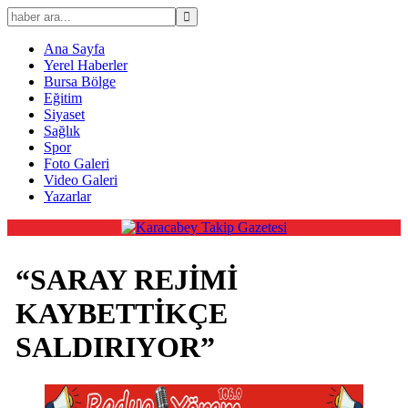
Ana Sayfa
Yerel Haberler
Bursa Bölge
Eğitim
Siyaset
Sağlık
Spor
Foto Galeri
Video Galeri
Yazarlar
“SARAY REJİMİ
KAYBETTİKÇE
SALDIRIYOR”