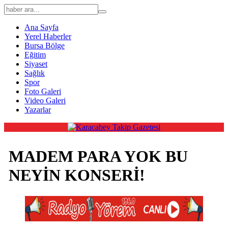
Ana Sayfa
Yerel Haberler
Bursa Bölge
Eğitim
Siyaset
Sağlık
Spor
Foto Galeri
Video Galeri
Yazarlar
MADEM PARA YOK BU
NEYİN KONSERİ!