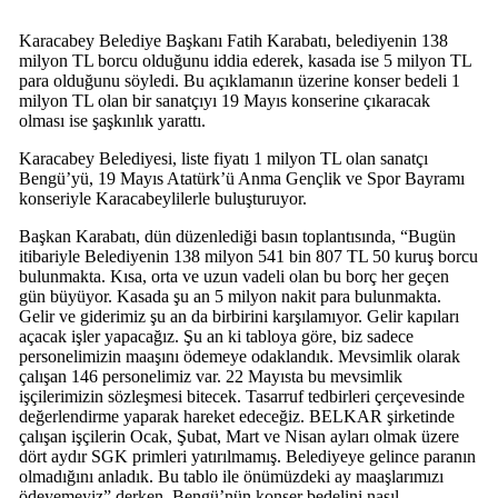
Karacabey Belediye Başkanı Fatih Karabatı, belediyenin 138
milyon TL borcu olduğunu iddia ederek, kasada ise 5 milyon TL
para olduğunu söyledi. Bu açıklamanın üzerine konser bedeli 1
milyon TL olan bir sanatçıyı 19 Mayıs konserine çıkaracak
olması ise şaşkınlık yarattı.
Karacabey Belediyesi, liste fiyatı 1 milyon TL olan sanatçı
Bengü’yü, 19 Mayıs Atatürk’ü Anma Gençlik ve Spor Bayramı
konseriyle Karacabeylilerle buluşturuyor.
Başkan Karabatı, dün düzenlediği basın toplantısında, “Bugün
itibariyle Belediyenin 138 milyon 541 bin 807 TL 50 kuruş borcu
bulunmakta. Kısa, orta ve uzun vadeli olan bu borç her geçen
gün büyüyor. Kasada şu an 5 milyon nakit para bulunmakta.
Gelir ve giderimiz şu an da birbirini karşılamıyor. Gelir kapıları
açacak işler yapacağız. Şu an ki tabloya göre, biz sadece
personelimizin maaşını ödemeye odaklandık. Mevsimlik olarak
çalışan 146 personelimiz var. 22 Mayısta bu mevsimlik
işçilerimizin sözleşmesi bitecek. Tasarruf tedbirleri çerçevesinde
değerlendirme yaparak hareket edeceğiz. BELKAR şirketinde
çalışan işçilerin Ocak, Şubat, Mart ve Nisan ayları olmak üzere
dört aydır SGK primleri yatırılmamış. Belediyeye gelince paranın
olmadığını anladık. Bu tablo ile önümüzdeki ay maaşlarımızı
ödeyemeyiz” derken, Bengü’nün konser bedelini nasıl