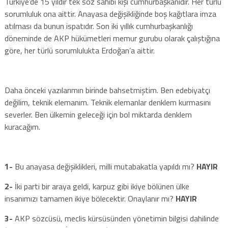
Türkiye’de 15 yıldır tek söz sahibi kişi cumhurbaşkanıdır. Her türlü
sorumluluk ona aittir. Anayasa değişikliğinde boş kağıtlara imza
atılması da bunun ispatıdır. Son iki yıllık cumhurbaşkanlığı
döneminde de AKP hükümetleri memur gurubu olarak çalıştığına
göre, her türlü sorumlulukta Erdoğan’a aittir.
Daha önceki yazılarımın birinde bahsetmiştim. Ben edebiyatçı
değilim, teknik elemanım. Teknik elemanlar denklem kurmasını
severler. Ben ülkemin geleceği için bol miktarda denklem
kuracağım.
1-
Bu anayasa değişiklikleri, milli mutabakatla yapıldı mı?
HAYIR
2-
İki parti bir araya geldi, karpuz gibi ikiye bölünen ülke
insanımızı tamamen ikiye bölecektir. Onaylanır mı?
HAYIR
3-
AKP sözcüsü, meclis kürsüsünden yönetimin bilgisi dahilinde