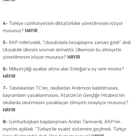
4-
Türkiye cumhuriyetinin diktatörlükle yönetilmesini istiyor
musunuz?
HAYIR
5-
AKP milletvekili, “Ulusalcılarla hesaplaşma zamanı geldi” dedi.
Ulusalcılık ülkesini sevmek demektir. Ülkemizin bu zihniyetle
yönetilmesini istiyor musunuz?
HAYIR
6-
Milliyetçiliği ayaklar altına alan Erdoğan’a oy verir misiniz?
HAYIR
7-
Tabelalardan TC’nin, okullardan Andımızın kaldırılmasını,
bayramların yasaklanmasını, Atatürk’ün Gençliğe Hitabesi’nin
okullarda okunmasını yasaklayan zihniyeti onaylıyor musunuz?
HAYIR
8-
Cumhurbaşkanı başdanışmanı Andan Tanrıverdi, AKP’nin
niyetini açıkladı. “Türkiye’de eyalet sistemine geçilmeli, Türkçe
ikinci dil olmalıdır” dedi. Onaylıyor musunuz?
HAYIR