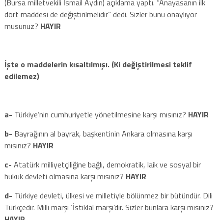
(Bursa milletvekili İsmail Aydın) açıklama yaptı. “Anayasanın ilk
dört maddesi de değiştirilmelidir” dedi. Sizler bunu onaylıyor
musunuz?
HAYIR
İşte o maddelerin kısaltılmışı. (Ki değiştirilmesi teklif
edilemez)
a-
Türkiye’nin cumhuriyetle yönetilmesine karşı mısınız?
HAYIR
b-
Bayrağının al bayrak, başkentinin Ankara olmasına karşı
mısınız?
HAYIR
c-
Atatürk milliyetçiliğine bağlı, demokratik, laik ve sosyal bir
hukuk devleti olmasına karşı mısınız?
HAYIR
d-
Türkiye devleti, ülkesi ve milletiyle bölünmez bir bütündür. Dili
Türkçedir. Milli marşı ‘İstiklal marşı’dır. Sizler bunlara karşı mısınız?
HAYIR