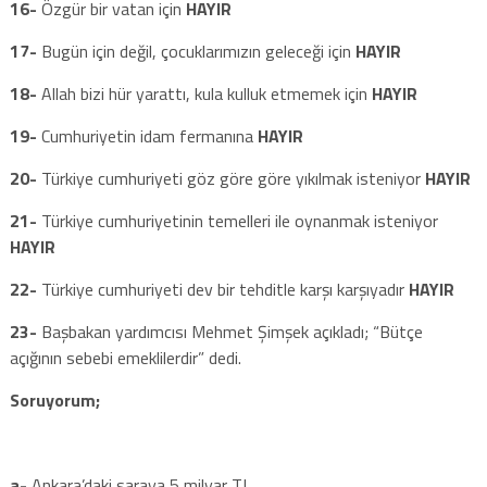
16-
Özgür bir vatan için
HAYIR
17-
Bugün için değil, çocuklarımızın geleceği için
HAYIR
18-
Allah bizi hür yarattı, kula kulluk etmemek için
HAYIR
19-
Cumhuriyetin idam fermanına
HAYIR
20-
Türkiye cumhuriyeti göz göre göre yıkılmak isteniyor
HAYIR
21-
Türkiye cumhuriyetinin temelleri ile oynanmak isteniyor
HAYIR
22-
Türkiye cumhuriyeti dev bir tehditle karşı karşıyadır
HAYIR
23-
Başbakan yardımcısı Mehmet Şimşek açıkladı; “Bütçe
açığının sebebi emeklilerdir” dedi.
Soruyorum;
a-
Ankara’daki saraya 5 milyar TL