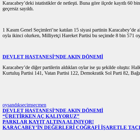
Karacabey’deki istatistikler de netleşti. Buna göre ilçede kayıtlı 60
geçersiz sayıldı.
1 Kasım Genel Seçimleri’ne katılan 15 siyasi partinin Karacabey’de ald
oyla ikinci olurken, Milliyetçi Hareket Partisi bu seçimde 8 bin 571 oy
DEVLET HASTANESİ’NDE AKIN DÖNEMİ
Karacabey’de diğer partilerin aldıkları oylar ise şu şekilde oluştu: H
Kurtuluş Partisi 141, Vatan Partisi 122, Demokratik Sol Parti 82, Bağı
oy
sandık
seçim
seçmen
DEVLET HASTANESİ’NDE AKIN DÖNEMİ
“ÜRETİRKEN AÇ KALIYORUZ”
PARKLAR KAYIT ALTINA ALINIYOR!
KARACABEY’İN DEĞERLERİ COĞRAFİ İŞARETLE TA