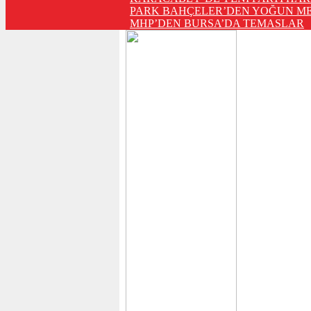
PARK BAHÇELER’DEN YOĞUN ME
MHP’DEN BURSA’DA TEMASLAR