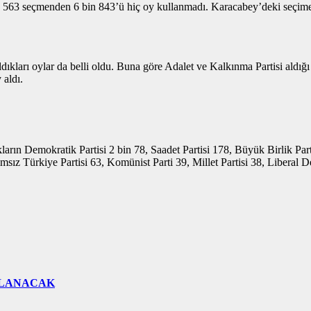
 bin 563 seçmenden 6 bin 843’ü hiç oy kullanmadı. Karacabey’deki seçim
ıkları oylar da belli oldu. Buna göre Adalet ve Kalkınma Partisi aldığı 
 aldı.
alkların Demokratik Partisi 2 bin 78, Saadet Partisi 178, Büyük Birlik P
msız Türkiye Partisi 63, Komünist Parti 39, Millet Partisi 38, Liberal D
ÇLANACAK