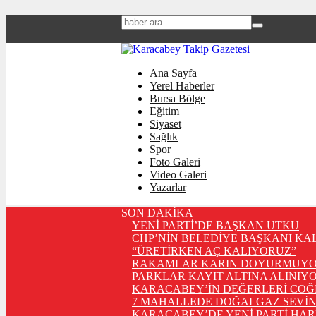
Ana Sayfa
Yerel Haberler
Bursa Bölge
Eğitim
Siyaset
Sağlık
Spor
Foto Galeri
Video Galeri
Yazarlar
SON DAKİKA
YENİ PARTİ’DE BAŞKAN UTKU
CHP’NİN BELEDİYE BAŞKANI KA
“ÜRETİRKEN AÇ KALIYORUZ”
RAKAMLAR KARIN DOYURMUYO
PARKLAR KAYIT ALTINA ALINIYO
KARACABEY’İN DEĞERLERİ COĞ
7 MAHALLEDE DOĞALGAZ SEVİN
KARACABEY’DE YENİ PARTİ HA