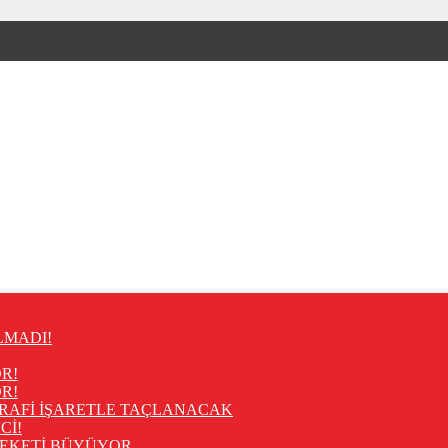
LMADI!
R!
R!
RAFİ İŞARETLE TAÇLANACAK
Cİ!
REKETİ BÜYÜYOR