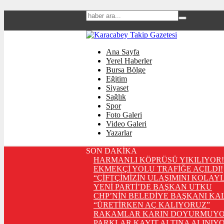
Ana Sayfa
Yerel Haberler
Bursa Bölge
Eğitim
Siyaset
Sağlık
Spor
Foto Galeri
Video Galeri
Yazarlar
SON DAKİKA
HARMANLI KÖPRÜSÜ YIKILIYOR!
EKMEKÇİ YOLU TRAFİĞE AÇILDI!
“ÇİFTÇİMİZİN ULAŞIMINI KOLAY
YENİ PARTİ’DE BAŞKAN UTKU
CHP’NİN BELEDİYE BAŞKANI KA
“ÜRETİRKEN AÇ KALIYORUZ”
RAKAMLAR KARIN DOYURMUYO
PARKLAR KAYIT ALTINA ALINIYO