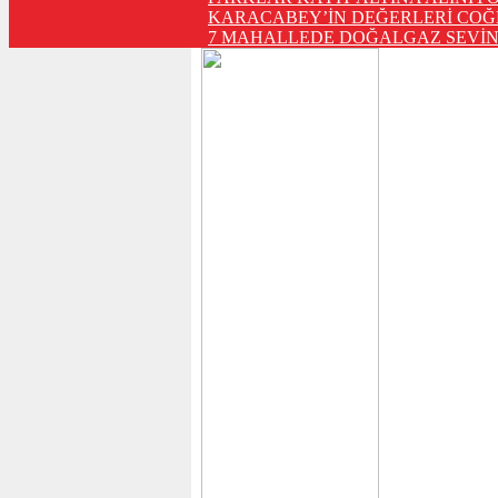
KARACABEY’İN DEĞERLERİ COĞ
7 MAHALLEDE DOĞALGAZ SEVİN