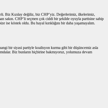
i. Biz Kızılay değiliz, biz CHP’yiz. Değerlerimiz, ilkelerimiz,
n sakın. CHP’li seçmen çok ciddi bir şekilde oyuyla partisine sahip
bize ise köstek oldu. Bu hayal kırıklığını bir daha yaşamayalım.
gi bir siyasi partiyle koalisyon kurma gibi bir düşüncemiz asla
urumdalar. Biz bunların hiçbirine bakmıyoruz, yolumuza devam