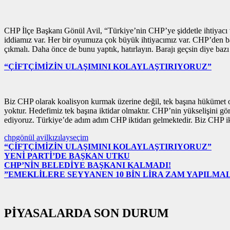
CHP İlçe Başkanı Gönül Avil, “Türkiye’nin CHP’ye şiddetle ihtiyacı va
iddiamız var. Her bir oyumuza çok büyük ihtiyacımız var. CHP’den baş
çıkmalı. Daha önce de bunu yaptık, hatırlayın. Barajı geçsin diye bazı 
“ÇİFTÇİMİZİN ULAŞIMINI KOLAYLAŞTIRIYORUZ”
Biz CHP olarak koalisyon kurmak üzerine değil, tek başına hükümet o
yoktur. Hedefimiz tek başına iktidar olmaktır. CHP’nin yükselişini g
ediyoruz. Türkiye’de adım adım CHP iktidarı gelmektedir. Biz CHP ikt
chp
gönül avil
kızılay
seçim
“ÇİFTÇİMİZİN ULAŞIMINI KOLAYLAŞTIRIYORUZ”
YENİ PARTİ’DE BAŞKAN UTKU
CHP’NİN BELEDİYE BAŞKANI KALMADI!
”EMEKLİLERE SEYYANEN 10 BİN LİRA ZAM YAPILMAL
PİYASALARDA SON DURUM