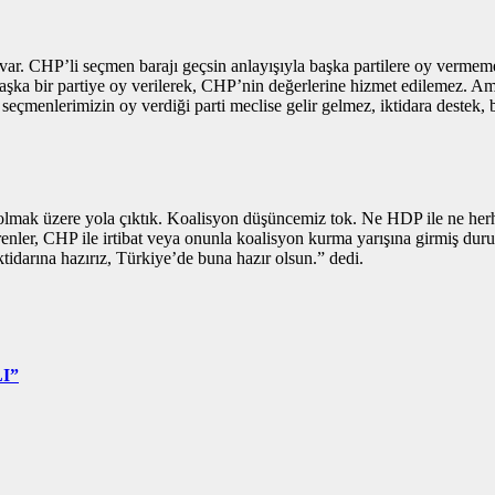
r. CHP’li seçmen barajı geçsin anlayışıyla başka partilere oy vermemel
ka bir partiye oy verilerek, CHP’nin değerlerine hizmet edilemez. Ama
seçmenlerimizin oy verdiği parti meclise gelir gelmez, iktidara destek, 
lmak üzere yola çıktık. Koalisyon düşüncemiz tok. Ne HDP ile ne herhan
örenler, CHP ile irtibat veya onunla koalisyon kurma yarışına girmiş d
idarına hazırız, Türkiye’de buna hazır olsun.” dedi.
I”