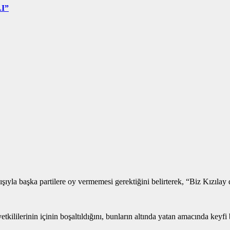
I”
ıyla başka partilere oy vermemesi gerektiğini belirterek, “Biz Kızılay 
kililerinin içinin boşaltıldığını, bunların altında yatan amacında keyfi