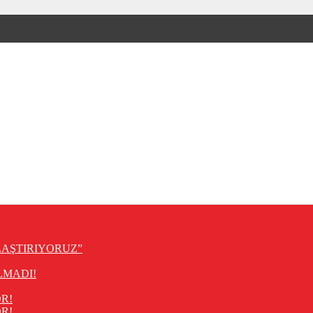
LAŞTIRIYORUZ”
LMADI!
R!
R!