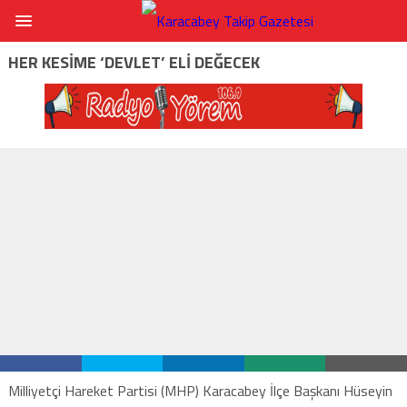
HER KESIME ‘DEVLET’ ELI DEĞECEK
Milliyetçi Hareket Partisi (MHP) Karacabey İlçe Başkanı Hüseyin