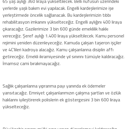
65 yaş aylığı 360 liraya yükseltilecek. Belli nüfusun üzerindeki
yerlerde yaşlı bakım evi yapılacak. Engelli kardeşlerimize işe
yerleştirmede öncelik sağlanacak. Bu kardeşlerimizin tıbbı
rehabilitasyon imkanını yükselteceğiz. Engelli aylığını 400 liraya
çıkaracağız. Gazilerimize 3 bin 600 günde emeklilik hakkı
vereceğiz. Şeref aylığı 1.400 liraya yükseltilecek. Kamu personel
rejimini yeniden düzenleyeceğiz. Kamuda çalışan taşeron işçiler
ve 4C’lileri kadroya alacağız. Kamu çalışanlarına disiplin affı
getireceğiz. Emekli ikramiyesinde yıl sınırını tümüyle kaldıracağız.
İmamsız cami bırakmayacağız.
Sağlık çalışanlarına yıpranma payı yanında ek ödemeler
yansıtacağız. Emniyet çalışanlarımızın çalışma şartları ve özlük
haklarını iyileştirerek polislerin ek göstergesini 3 bin 600 liraya
yükselteceğiz.
Büyükşehir sınırını mülki sınır yapan düzenlemeyi kaldıracağız.