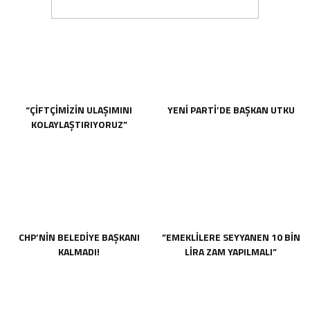
“ÇİFTÇİMİZİN ULAŞIMINI
YENİ PARTİ’DE BAŞKAN UTKU
KOLAYLAŞTIRIYORUZ”
CHP’NİN BELEDİYE BAŞKANI
”EMEKLİLERE SEYYANEN 10 BİN
KALMADI!
LİRA ZAM YAPILMALI”