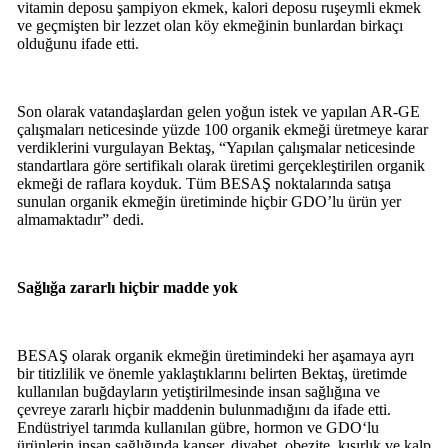
vitamin deposu şampiyon ekmek, kalori deposu ruşeymli ekmek
ve geçmişten bir lezzet olan köy ekmeğinin bunlardan birkaçı
olduğunu ifade etti.
Son olarak vatandaşlardan gelen yoğun istek ve yapılan AR-GE
çalışmaları neticesinde yüzde 100 organik ekmeği üretmeye karar
verdiklerini vurgulayan Bektaş, “Yapılan çalışmalar neticesinde
standartlara göre sertifikalı olarak üretimi gerçekleştirilen organik
ekmeği de raflara koyduk. Tüm BESAŞ noktalarında satışa
sunulan organik ekmeğin üretiminde hiçbir GDO’lu ürün yer
almamaktadır” dedi.
Sağlığa zararlı hiçbir madde yok
BESAŞ olarak organik ekmeğin üretimindeki her aşamaya ayrı
bir titizlilik ve önemle yaklaştıklarını belirten Bektaş, üretimde
kullanılan buğdayların yetiştirilmesinde insan sağlığına ve
çevreye zararlı hiçbir maddenin bulunmadığını da ifade etti.
Endüstriyel tarımda kullanılan gübre, hormon ve GDO‘lu
ürünlerin insan sağlığında kanser, diyabet, obezite, kısırlık ve kalp