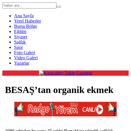
Ana Sayfa
Yerel Haberler
Bursa Bölge
Eğitim
Siyaset
Sağlık
Spor
Foto Galeri
Video Galeri
Yazarlar
BESAŞ’tan organik ekmek
1980 yılından bu yana 35 yıldır Bursalılara yönelik sağlıklı,