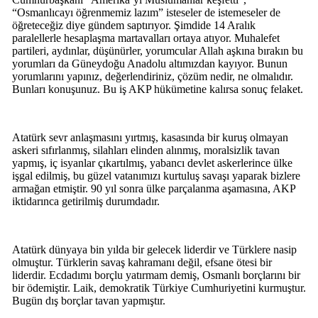
“Osmanlıcayı öğrenmemiz lazım” isteseler de istemeseler de
öğreteceğiz diye gündem saptırıyor. Şimdide 14 Aralık
paralellerle hesaplaşma martavalları ortaya atıyor. Muhalefet
partileri, aydınlar, düşünürler, yorumcular Allah aşkına bırakın bu
yorumları da Güneydoğu Anadolu altımızdan kayıyor. Bunun
yorumlarını yapınız, değerlendiriniz, çözüm nedir, ne olmalıdır.
Bunları konuşunuz. Bu iş AKP hükümetine kalırsa sonuç felaket.
Atatürk sevr anlaşmasını yırtmış, kasasında bir kuruş olmayan
askeri sıfırlanmış, silahları elinden alınmış, moralsizlik tavan
yapmış, iç isyanlar çıkartılmış, yabancı devlet askerlerince ülke
işgal edilmiş, bu güzel vatanımızı kurtuluş savaşı yaparak bizlere
armağan etmiştir. 90 yıl sonra ülke parçalanma aşamasına, AKP
iktidarınca getirilmiş durumdadır.
Atatürk dünyaya bin yılda bir gelecek liderdir ve Türklere nasip
olmuştur. Türklerin savaş kahramanı değil, efsane ötesi bir
liderdir. Ecdadımı borçlu yatırmam demiş, Osmanlı borçlarını bir
bir ödemiştir. Laik, demokratik Türkiye Cumhuriyetini kurmuştur.
Bugün dış borçlar tavan yapmıştır.