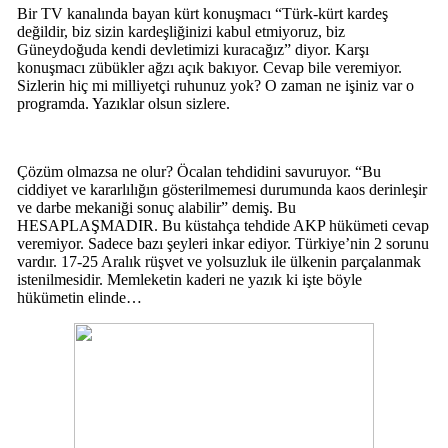
Bir TV kanalında bayan kürt konuşmacı “Türk-kürt kardeş
değildir, biz sizin kardeşliğinizi kabul etmiyoruz, biz
Güneydoğuda kendi devletimizi kuracağız” diyor. Karşı
konuşmacı zübükler ağzı açık bakıyor. Cevap bile veremiyor.
Sizlerin hiç mi milliyetçi ruhunuz yok? O zaman ne işiniz var o
programda. Yazıklar olsun sizlere.
Çözüm olmazsa ne olur? Öcalan tehdidini savuruyor. “Bu
ciddiyet ve kararlılığın gösterilmemesi durumunda kaos derinleşir
ve darbe mekaniği sonuç alabilir” demiş. Bu
HESAPLAŞMADIR. Bu küstahça tehdide AKP hükümeti cevap
veremiyor. Sadece bazı şeyleri inkar ediyor. Türkiye’nin 2 sorunu
vardır. 17-25 Aralık rüşvet ve yolsuzluk ile ülkenin parçalanmak
istenilmesidir. Memleketin kaderi ne yazık ki işte böyle
hükümetin elinde…