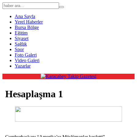
Ana Sayfa
Yerel Haberler
Bursa Bölge
Eğitim
Siyaset
Sağlık
Spor
Foto Galeri
Video Galeri
Yazarlar
Hesaplaşma 1
Cumhurbaşkanı “Amerika’yı Müslümanlar keşfetti”,