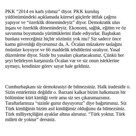
PKK “2014 en karlı yılımız” diyor. PKK kuruluş
yıldönümündeki açıklamada küresel güçlerle ittifak çağrısı
yapıyor ve “özerklik dönemindeyiz” diyor. Demokratik ulus
inşası ve özerklik dönemindeyiz. Ekonomi, sağlık, eğitim ve öz
savunma boyutunda yürüttüklerini ifade ediyorlar. Başbakan
bunlara vereceğiniz hiçbir sözünüz yok mu? Siz sadece önce
kamu güvenliği diyorsunuz da, A. Öcalan müzakere taslağını
önünüze koyuyor ve 66 maddelik tehditlerini sıralıyor. Yasal
düzenleme diyor. Sizde bu yasaları çıkartacaksınız. Çünkü her
şeyi belirleyen karşınızda Öcalan var ve siz onun isteklerine
uymayı, kendinize görev sayar hale geldiniz.
Cumhurbaşkanı siz demokrasiyi de bilmezsiniz. Halk iradesidir o.
Sizin emirleriniz değildir o. Barzani kalkar bizim halkımızın bir
bölümüne kürt kimliği verir ama siz ses çıkaramazsınız.
Taraftarlarınıza “sizinle gurur duyuyoruz” diye bağırtırsınız. Siz
Türk kimliğinin bizim asıl kimliğimiz olduğunu da bilmezsiniz.
Türk milliyetçiliğini ayaklar altına alırsınız. “Türk yoktur, Türk
milleti de yoktur” dersiniz.