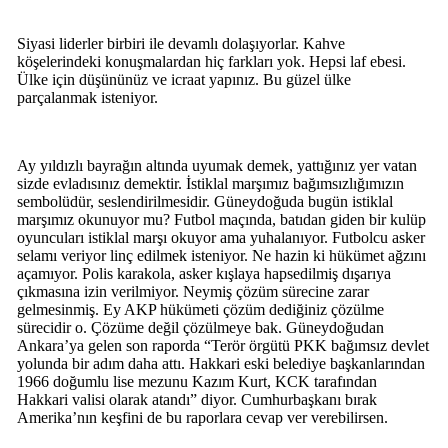
Siyasi liderler birbiri ile devamlı dolaşıyorlar. Kahve
köşelerindeki konuşmalardan hiç farkları yok. Hepsi laf ebesi.
Ülke için düşününüz ve icraat yapınız. Bu güzel ülke
parçalanmak isteniyor.
Ay yıldızlı bayrağın altında uyumak demek, yattığınız yer vatan
sizde evladısınız demektir. İstiklal marşımız bağımsızlığımızın
sembolüdür, seslendirilmesidir. Güneydoğuda bugün istiklal
marşımız okunuyor mu? Futbol maçında, batıdan giden bir kulüp
oyuncuları istiklal marşı okuyor ama yuhalanıyor. Futbolcu asker
selamı veriyor linç edilmek isteniyor. Ne hazin ki hükümet ağzını
açamıyor. Polis karakola, asker kışlaya hapsedilmiş dışarıya
çıkmasına izin verilmiyor. Neymiş çözüm sürecine zarar
gelmesinmiş. Ey AKP hükümeti çözüm dediğiniz çözülme
sürecidir o. Çözüme değil çözülmeye bak. Güneydoğudan
Ankara’ya gelen son raporda “Terör örgütü PKK bağımsız devlet
yolunda bir adım daha attı. Hakkari eski belediye başkanlarından
1966 doğumlu lise mezunu Kazım Kurt, KCK tarafından
Hakkari valisi olarak atandı” diyor. Cumhurbaşkanı bırak
Amerika’nın keşfini de bu raporlara cevap ver verebilirsen.