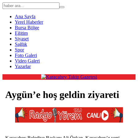
Ana Sayfa
Yerel Haberler
Bursa Bölge
Eğitim
Siyaset
Sağlık
Spor
Foto Galeri
Video Galeri
Yazarlar
Aygün’e hoş geldin ziyareti
Karacabey Belediye Başkanı Ali Özkan, Karacabey’e yeni