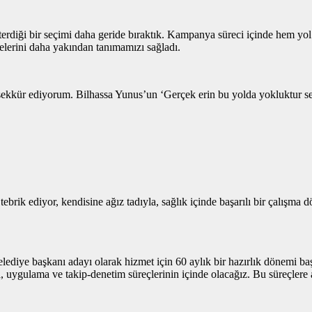
rdiği bir seçimi daha geride bıraktık. Kampanya süreci içinde hem yol
elerini daha yakından tanımamızı sağladı.
şekkür ediyorum. Bilhassa Yunus’un ‘Gerçek erin bu yolda yokluktur ser
k ediyor, kendisine ağız tadıyla, sağlık içinde başarılı bir çalışma dö
belediye başkanı adayı olarak hizmet için 60 aylık bir hazırlık dönemi 
 uygulama ve takip-denetim süreçlerinin içinde olacağız. Bu süreçlere a