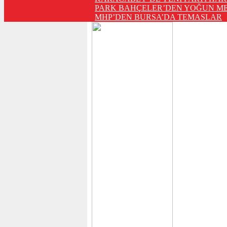
PARK BAHÇELER’DEN YOĞUN ME
MHP’DEN BURSA’DA TEMASLAR