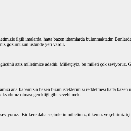
letimizle ilgili imalarda, hatta bazen ithamlarda bulunmaktadır. Bunlard
ımız gözümüzün üstünde yeri vardır.
ünü aziz milletimize adadık. Milletçiyiz, bu milleti çok seviyoruz. Ge
ızı ana-babamızın bazen bizim isteklerimizi reddetmesi hatta bazen u
aksadımız olması gerektiği gibi sevebilmek.
seviyoruz. Bir kere daha seçimlerin milletimiz, ülkemiz ve şehrimiz içi