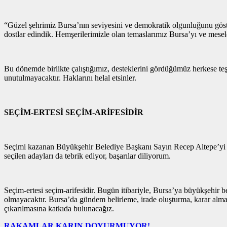
“Güzel şehrimiz Bursa’nın seviyesini ve demokratik olgunluğunu göste
dostlar edindik. Hemşerilerimizle olan temaslarımız Bursa’yı ve mesel
Bu dönemde birlikte çalıştığımız, desteklerini gördüğümüz herkese te
unutulmayacaktır. Haklarını helal etsinler.
SEÇİM-ERTESİ SEÇİM-ARİFESİDİR
Seçimi kazanan Büyükşehir Belediye Başkanı Sayın Recep Altepe’yi tebri
seçilen adayları da tebrik ediyor, başarılar diliyorum.
Seçim-ertesi seçim-arifesidir. Bugün itibariyle, Bursa’ya büyükşehir 
olmayacaktır. Bursa’da gündem belirleme, irade oluşturma, karar alma,
çıkarılmasına katkıda bulunacağız.
RAKAMLAR KARIN DOYURMUYOR!