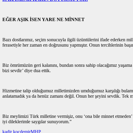
EĞER AŞIK İSEN YARE NE MİNNET
Bazı dostlarımız, seçim sonucuyla ilgili üzüntülerini ifade ederken mil
ferasetiyle her zaman en doğrusunu yapmıştır. Onun tercihlerinin baş
Biz ömrümüzün geri kalanını, bundan sonra sahip olacağımız yaşama güc
bizi sevdir’ diye dua ettik.
Hizmetine talip olduğumuz milletimizden umduğumuz karşılığı bulamam
anlatamadık ya da henüz zamanı değil. Onun her şeyini sevdik. Tek m
Biz meylimizi Türk milletine vermişiz, onu ‘ona bile minnet etmeden’ 
iyi dileklerimle saygılar sunuyorum.”
kadir koçdemir
MHP