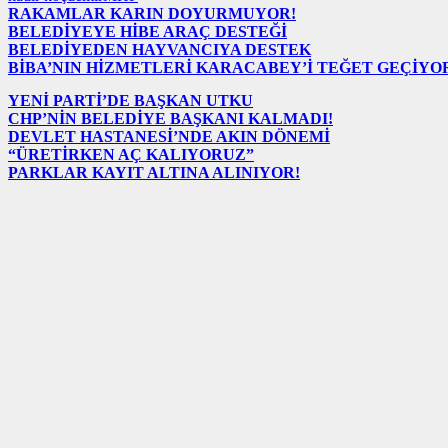
RAKAMLAR KARIN DOYURMUYOR!
BELEDİYEYE HİBE ARAÇ DESTEĞİ
BELEDİYEDEN HAYVANCIYA DESTEK
BİBA’NIN HİZMETLERİ KARACABEY’İ TEĞET GEÇİYO
YENİ PARTİ’DE BAŞKAN UTKU
CHP’NİN BELEDİYE BAŞKANI KALMADI!
DEVLET HASTANESİ’NDE AKIN DÖNEMİ
“ÜRETİRKEN AÇ KALIYORUZ”
PARKLAR KAYIT ALTINA ALINIYOR!