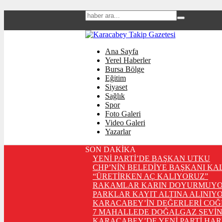
Ana Sayfa
Yerel Haberler
Bursa Bölge
Eğitim
Siyaset
Sağlık
Spor
Foto Galeri
Video Galeri
Yazarlar
SON DAKİKA
YENİ PARTİ’DE BAŞKAN UTKU
CHP’NİN BELEDİYE BAŞKANI KA
“ÜRETİRKEN AÇ KALIYORUZ”
RAKAMLAR KARIN DOYURMUYO
PARKLAR KAYIT ALTINA ALINIYO
KARACABEY’İN DEĞERLERİ COĞ
7 MAHALLEDE DOĞALGAZ SEVİN
KARACABEY’DE YENİ PARTİ HA