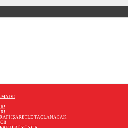
LMADI!
R!
R!
RAFİ İŞARETLE TAÇLANACAK
Cİ!
REKETİ BÜYÜYOR