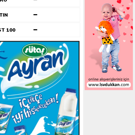
URO
TIN
ST 100