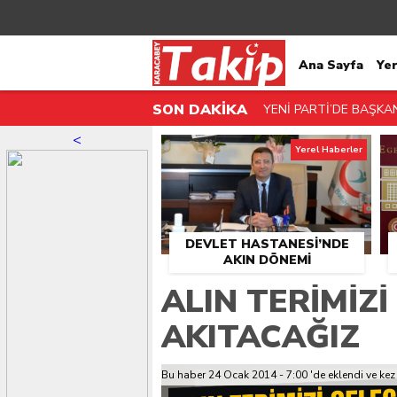
Ana Sayfa
Ye
SON DAKİKA
YENİ PARTİ’DE BAŞKA
Yazarlar
<
CHP’NİN BELEDİYE BA
Yerel Haberler
“ÜRETİRKEN AÇ KALIY
RAKAMLAR KARIN DO
DEVLET HASTANESİ’NDE
PARKLAR KAYIT ALTINA
AKIN DÖNEMİ
KARACABEY’İN DEĞER
ALIN TERIMIZI
7 MAHALLEDE DOĞALG
AKITACAĞIZ
KARACABEY’DE YENİ 
Bu haber 24 Ocak 2014 - 7:00 'de eklendi ve
kez
PARK BAHÇELER’DEN 