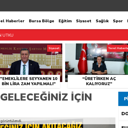
rel Haberler
Bursa Bölge
Eğitim
Siyaset
Sağlık
Spor
N UTKU
ŞKANI KALMADI!
Siyaset
Yerel Haberl
ORUZ”
YURMUYOR!
”EMEKLİLERE SEYYANEN 10
“ÜRETİRKEN AÇ
 ALINIYOR!
BİN LİRA ZAM YAPILMALI”
KALIYORUZ”
LERİ COĞRAFİ İŞARETLE TAÇLANACAK
 GELECEĞINIZ IÇIN
P
AZ SEVİNCİ!
D
PARTİ HAREKETİ BÜYÜYOR
 görüntülendi.
YOĞUN MESAİ