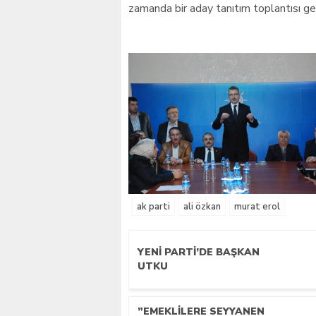
zamanda bir aday tanıtım toplantısı ger
ak parti
ali özkan
murat erol
YENİ PARTİ’DE BAŞKAN
UTKU
”EMEKLİLERE SEYYANEN