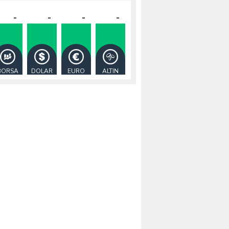
-
-
-
-
BORSA
DOLAR
EURO
ALTIN