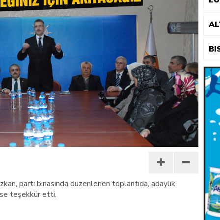
E
TEMASLAR
AL
BI
kan, parti binasında düzenlenen toplantıda, adaylık
se teşekkür etti.