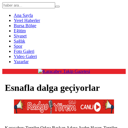
Ana Sayfa
Yerel Haberler
Bursa Bölge
Eğitim
Siyaset
Sağlık
Spor
Foto Galeri
Video Galeri
Yazarlar
Esnafla dalga geçiyorlar
Karacabey Terziler Odası Başkan Adayı Aydın Hacer, Terziler