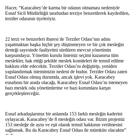
Hacer, “Karacabey’de karma bir odanın olmaması nedeniyle
Esnaf Sicil Müdürlüğü tarafından terziye benzetilerek kaydedilen,
terziler odasının üyeleriyiz.
22 terzi ve benzerleri ibaresi ile Terziler Odası’nın adını
yaşatmaktan başka hiçbir şey düşünmeyen ve bir çok mesleğin
desteği sayesinde faaliyetini sürdüren mevcut yönetimin
karşısındayız. Yönetim kurulu listemiz seçimi kazanırsa tüm
meslekler, hak ettiği şekilde meslek komiteleri ile temsil edilme
hakkını elde edecektir. Terziler Odası’nı değiştirip, yeniden
yapılandırmak istemimizin nedeni de budur. Terziler Odası zaten
Esnaf Odası olmuş durumda, ancak işlevi yok. Karacabey
esnafının bir arada olacağı, Karacabey Esnaf Odası’nı istemeyen
bazı meslek oda yönetimlerine ve bazı kurumlara karşın
gerçekleştireceğiz.
Esnaf arkadaşlarımız bir anlamda 153 farklı mesleğin kaderini
oylayacak. Karacabey’de 8 mesleğin odası var. Bizim projemiz
153 mesleğe de aynı ve eşit olarak temsil hakkının verilmesini
sağlamak. Bu da Karacabey Esnaf Odası ile mümkün olacaktır”