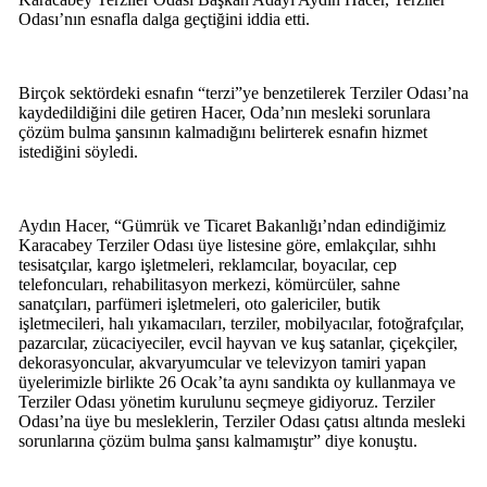
Odası’nın esnafla dalga geçtiğini iddia etti.
Birçok sektördeki esnafın “terzi”ye benzetilerek Terziler Odası’na
kaydedildiğini dile getiren Hacer, Oda’nın mesleki sorunlara
çözüm bulma şansının kalmadığını belirterek esnafın hizmet
istediğini söyledi.
Aydın Hacer, “Gümrük ve Ticaret Bakanlığı’ndan edindiğimiz
Karacabey Terziler Odası üye listesine göre, emlakçılar, sıhhı
tesisatçılar, kargo işletmeleri, reklamcılar, boyacılar, cep
telefoncuları, rehabilitasyon merkezi, kömürcüler, sahne
sanatçıları, parfümeri işletmeleri, oto galericiler, butik
işletmecileri, halı yıkamacıları, terziler, mobilyacılar, fotoğrafçılar,
pazarcılar, zücaciyeciler, evcil hayvan ve kuş satanlar, çiçekçiler,
dekorasyoncular, akvaryumcular ve televizyon tamiri yapan
üyelerimizle birlikte 26 Ocak’ta aynı sandıkta oy kullanmaya ve
Terziler Odası yönetim kurulunu seçmeye gidiyoruz. Terziler
Odası’na üye bu mesleklerin, Terziler Odası çatısı altında mesleki
sorunlarına çözüm bulma şansı kalmamıştır” diye konuştu.