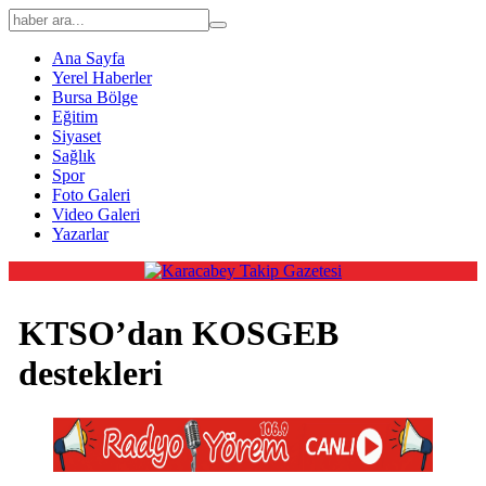
Ana Sayfa
Yerel Haberler
Bursa Bölge
Eğitim
Siyaset
Sağlık
Spor
Foto Galeri
Video Galeri
Yazarlar
KTSO’dan KOSGEB
destekleri