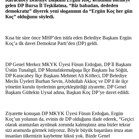
gelen DP Bursa İl Teşkilatına, “Biz babadan, dededen
demokratız” diyerek yeni sloganının da “Ergün Koç her gün
Koç” olduğunu söyledi.
Kısa bir süre önce MHP’den istifa eden Belediye Başkanı Ergün
Koç’a ilk davet Demokrat Parti’den (DP) geldi.
DP Genel Merkez MKYK Üyesi Füsun Erdoğan, DP İl Başkanı
Üstün Tunalıgil, DP Mustafakemalpaşa İlçe Başkanı İsa Söğüt,
DP Karacabey İlçe Başkanı Mehmet Ali Köfteci, DP Belediye
Meclis Üyeleri Burhan Sevin, Abdullah Akkoç ve DP il ile ilçe
yönetim kurulu üyelerinin gerçekleştirdiği ziyarette, DP Genel
Başkanı Gültekin Uysal adına, Başkan Koç DP’ye davet edildi.
Ziyarette konuşan DP MKYK Üyesi Füsun Erdoğan, Ergün
Koç’un yolunun da, evinin de DP olduğunu ifade ederek, “Geçici
olarak aramızdan ayrılmak zorunda kalmıştınız ama bizler tekrar
sizi aramızda görmek istiyoruz. Böyle büyük başarılara imza atan
insanları ülkemizin kaybetme lüksü yok. Bizde Genel