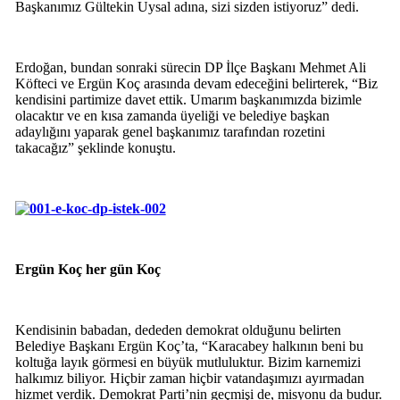
Başkanımız Gültekin Uysal adına, sizi sizden istiyoruz” dedi.
Erdoğan, bundan sonraki sürecin DP İlçe Başkanı Mehmet Ali
Köfteci ve Ergün Koç arasında devam edeceğini belirterek, “Biz
kendisini partimize davet ettik. Umarım başkanımızda bizimle
olacaktır ve en kısa zamanda üyeliği ve belediye başkan
adaylığını yaparak genel başkanımız tarafından rozetini
takacağız” şeklinde konuştu.
Ergün Koç her gün Koç
Kendisinin babadan, dededen demokrat olduğunu belirten
Belediye Başkanı Ergün Koç’ta, “Karacabey halkının beni bu
koltuğa layık görmesi en büyük mutluluktur. Bizim karnemizi
halkımız biliyor. Hiçbir zaman hiçbir vatandaşımızı ayırmadan
hizmet verdik. Demokrat Parti’nin geçmişi de, misyonu da budur.