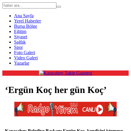
Ana Sayfa
Yerel Haberler
Bursa Bölge
Eğitim
Siyaset
Sağlık
Spor
Foto Galeri
Video Galeri
Yazarlar
‘Ergün Koç her gün Koç’
Karacabey Belediye Başkanı Ergün Koç, kendisini istemeye