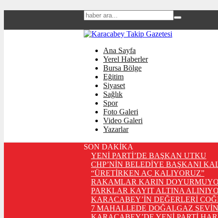
Ana Sayfa
Yerel Haberler
Bursa Bölge
Eğitim
Siyaset
Sağlık
Spor
Foto Galeri
Video Galeri
Yazarlar
SON DAKİKA
YENİ PARTİ’DE BAŞKAN UTKU
CHP’NİN BELEDİYE BAŞKANI KA
“ÜRETİRKEN AÇ KALIYORUZ”
RAKAMLAR KARIN DOYURMUYO
PARKLAR KAYIT ALTINA ALINIYO
KARACABEY’İN DEĞERLERİ COĞ
7 MAHALLEDE DOĞALGAZ SEVİN
KARACABEY’DE YENİ PARTİ HA