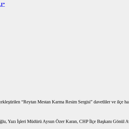
I”
leştirilen “Reytan Mestan Karma Resim Sergisi” davetliler ve ilçe halk
u, Yazı İşleri Müdürü Aysun Özer Karan, CHP İlçe Başkanı Gönül Avi