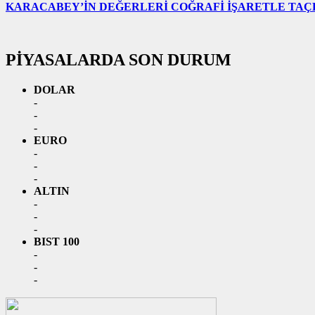
KARACABEY’İN DEĞERLERİ COĞRAFİ İŞARETLE TA
PİYASALARDA SON DURUM
DOLAR
-
-
-
EURO
-
-
-
ALTIN
-
-
-
BIST 100
-
-
-