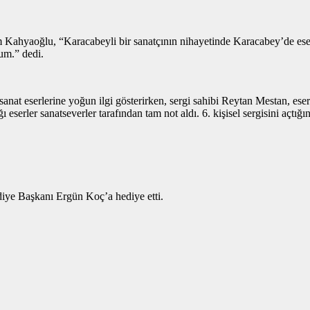
hyaoğlu, “Karacabeyli bir sanatçının nihayetinde Karacabey’de eserle
rum.” dedi.
sanat eserlerine yoğun ilgi gösterirken, sergi sahibi Reytan Mestan, eserle
 eserler sanatseverler tarafından tam not aldı. 6. kişisel sergisini açtı
diye Başkanı Ergün Koç’a hediye etti.