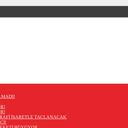
LMADI!
R!
R!
RAFİ İŞARETLE TAÇLANACAK
Cİ!
REKETİ BÜYÜYOR