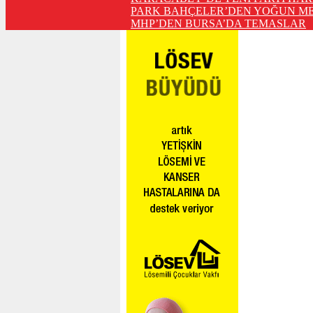
PARK BAHÇELER’DEN YOĞUN ME
MHP’DEN BURSA’DA TEMASLAR