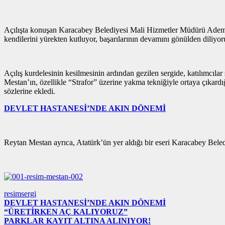
Açılışta konuşan Karacabey Belediyesi Mali Hizmetler Müdürü Adem Ka
kendilerini yürekten kutluyor, başarılarının devamını gönülden diliyo
Açılış kurdelesinin kesilmesinin ardından gezilen sergide, katılımcılar 
Mestan’ın, özellikle “Strafor” üzerine yakma tekniğiyle ortaya çıkardığı
sözlerine ekledi.
DEVLET HASTANESİ’NDE AKIN DÖNEMİ
Reytan Mestan ayrıca, Atatürk’ün yer aldığı bir eseri Karacabey Bele
resim
sergi
DEVLET HASTANESİ’NDE AKIN DÖNEMİ
“ÜRETİRKEN AÇ KALIYORUZ”
PARKLAR KAYIT ALTINA ALINIYOR!