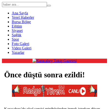
Ana Sayfa
Yerel Haberler
Bursa Bölge
Eğitim
Siyaset
Sağlık
Spor
Foto Galeri
Video Galeri
Yazarlar
Önce düştü sonra ezildi!
Karacabey’de okul servisi minibüsünden inmek isterken düşen