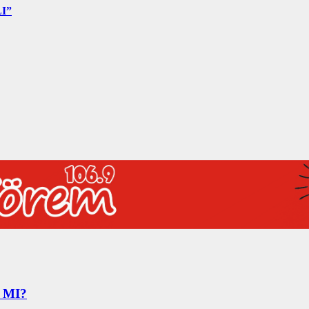
I”
 MI?