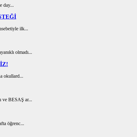
e day...
STEĞİ
ebetiyle ilk...
anıklı olmadı...
İZ!
a okullard...
u ve BESAŞ ar...
fta öğrenc...