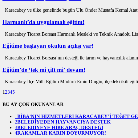
Karacabey ve ülke genelinde bugün Ulu Önder Mustafa Kemal Atatü
Harmanlı’da uygulamalı eğitim!
Karacabey Ticaret Borsası Harmanlı Mesleki ve Teknik Anadolu Lises
Eğitime başlayan okulun açılışı var!
Karacabey Ticaret Borsası’nın desteği ile tarım ve hayvancılık alanınd
Eğitim’de ‘tek mi çift mi’ devam!
Karacabey İlçe Milli Eğitim Müdürü Emin Dingin, ilçedeki ikili eğiti
1
2
3
4
5
BU AY ÇOK OKUNANLAR
1
BİBA’NIN HİZMETLERİ KARACABEY’İ TEĞET G
2
BELEDİYEDEN HAYVANCIYA DESTEK
3
BELEDİYEYE HİBE ARAÇ DESTEĞİ
4
RAKAMLAR KARIN DOYURMUYOR!