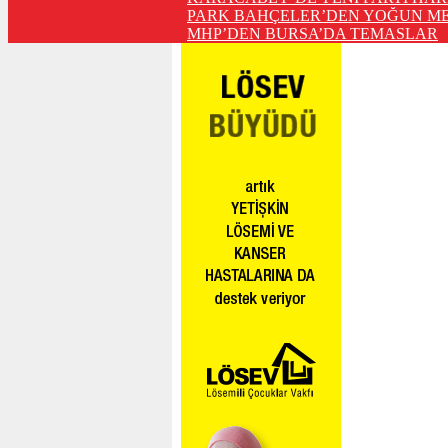
PARK BAHÇELER’DEN YOĞUN ME
MHP’DEN BURSA’DA TEMASLAR