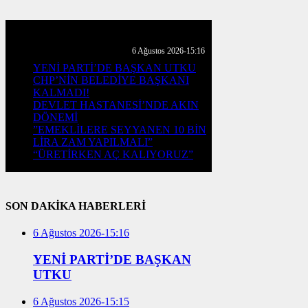
GÜNLÜK HABER AKIŞI
6 Ağustos 2026-15:16
YENİ PARTİ’DE BAŞKAN UTKU
CHP’NİN BELEDİYE BAŞKANI
KALMADI!
DEVLET HASTANESİ’NDE AKIN
DÖNEMİ
”EMEKLİLERE SEYYANEN 10 BİN
LİRA ZAM YAPILMALI”
“ÜRETİRKEN AÇ KALIYORUZ”
SON DAKİKA HABERLERİ
6 Ağustos 2026-15:16
YENİ PARTİ’DE BAŞKAN
UTKU
6 Ağustos 2026-15:15