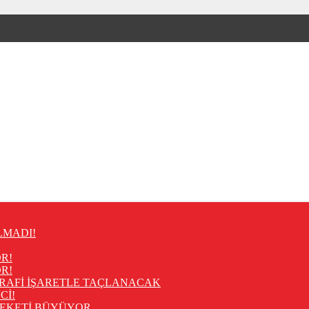
LMADI!
R!
R!
RAFİ İŞARETLE TAÇLANACAK
Cİ!
REKETİ BÜYÜYOR