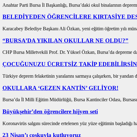
Anahtar Parti Bursa İl Başkanlığı, Bursa’daki okul binalarının deprem
BELEDİYEDEN ÖĞRENCİLERE KIRTASİYE DE
Karacabey Belediye Başkanı Ali Özkan, yeni eğitim öğretim yılı münas
“BURSA’DA YIKILAN OKULLAR NE OLDU?”
CHP Bursa Milletvekili Prof. Dr. Yüksel Özkan, Bursa’da depreme day
ÇOCUĞUNUZU ÜCRETSİZ TAKİP EDEBİLİRSİN
Türkiye deprem felaketinin yaralarını sarmaya çalışırken, bir yandan d
OKULLARA ‘GEZEN KANTİN’ GELİYOR!
Bursa’da İl Milli Eğitim Müdürlüğü, Bursa Kantinciler Odası, Bursas
Büyükşehir’den öğrencilere hijyen seti
Koronavirüs salgını sürecinde ertelenen yüz yüze eğitimin başladığı ha
23 Nisan’ı coşkuyla kutluyoruz