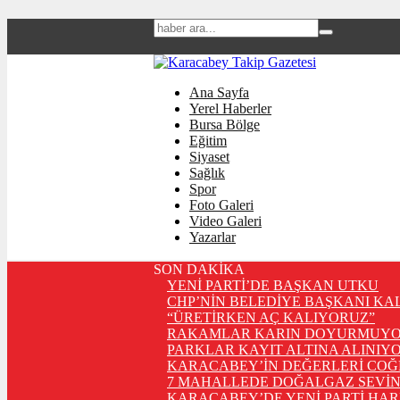
Ana Sayfa
Yerel Haberler
Bursa Bölge
Eğitim
Siyaset
Sağlık
Spor
Foto Galeri
Video Galeri
Yazarlar
SON DAKİKA
YENİ PARTİ’DE BAŞKAN UTKU
CHP’NİN BELEDİYE BAŞKANI KA
“ÜRETİRKEN AÇ KALIYORUZ”
RAKAMLAR KARIN DOYURMUYO
PARKLAR KAYIT ALTINA ALINIYO
KARACABEY’İN DEĞERLERİ COĞ
7 MAHALLEDE DOĞALGAZ SEVİN
KARACABEY’DE YENİ PARTİ HA