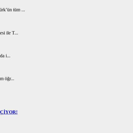
rk’ün tüm ...
i ile T...
a i...
m öğr...
EÇİYOR!