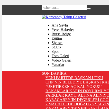
Ana Sayfa
Yerel Haberler
Bursa Bölge
Eğitim
Siyaset
Sağlık
Spor
Foto Galeri
Video Galeri
Yazarlar
SON DAKİKA
YENİ PARTİ’DE BAŞKAN UTKU
CHP’NİN BELEDİYE BAŞKANI KA
“ÜRETİRKEN AÇ KALIYORUZ”
RAKAMLAR KARIN DOYURMUYO
PARKLAR KAYIT ALTINA ALINIYO
KARACABEY’İN DEĞERLERİ COĞ
7 MAHALLEDE DOĞALGAZ SEVİN
KARACABEY’DE YENİ PARTİ HA