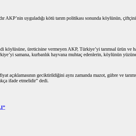
ıldır AKP’nin uyguladığı kötü tarım politikası sonunda köylünün, çiftçi
kendi köylüsüne, üreticisine vermeyen AKP, Türkiye’yi tarımsal ürün ve h
 Türkiye’yi samana, kurbanlık hayvana muhtaç edenlerin, köylünün yüzün
n fiyat açıklamasının geciktirildiğini aynı zamanda mazot, gübre ve tarımsa
kça ifade etmelidir” dedi.
I”