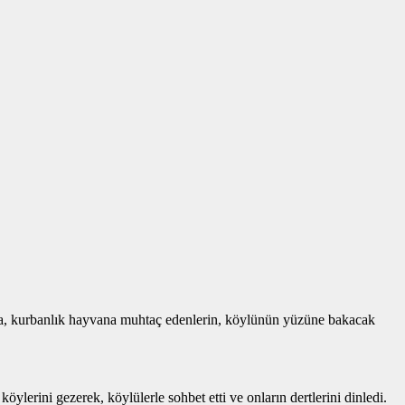
mana, kurbanlık hayvana muhtaç edenlerin, köylünün yüzüne bakacak
lerini gezerek, köylülerle sohbet etti ve onların dertlerini dinledi.