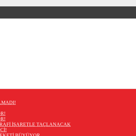
LMADI!
R!
R!
RAFİ İŞARETLE TAÇLANACAK
Cİ!
REKETİ BÜYÜYOR