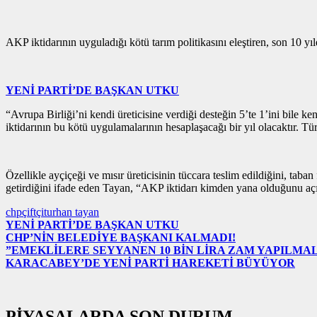
AKP iktidarının uyguladığı kötü tarım politikasını eleştiren, son 10 y
YENİ PARTİ’DE BAŞKAN UTKU
“Avrupa Birliği’ni kendi üreticisine verdiği desteğin 5’te 1’ini bile 
iktidarının bu kötü uygulamalarının hesaplaşacağı bir yıl olacaktır.
Özellikle ayçiçeği ve mısır üreticisinin tüccara teslim edildiğini, taba
getirdiğini ifade eden Tayan, “AKP iktidarı kimden yana olduğunu açı
chp
çiftçi
turhan tayan
YENİ PARTİ’DE BAŞKAN UTKU
CHP’NİN BELEDİYE BAŞKANI KALMADI!
”EMEKLİLERE SEYYANEN 10 BİN LİRA ZAM YAPILMAL
KARACABEY’DE YENİ PARTİ HAREKETİ BÜYÜYOR
PİYASALARDA SON DURUM