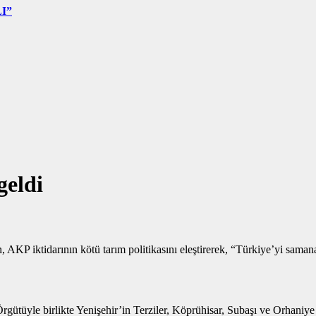
I”
geldi
, AKP iktidarının kötü tarım politikasını eleştirerek, “Türkiye’yi sa
tüyle birlikte Yenişehir’in Terziler, Köprühisar, Subaşı ve Orhaniye köy