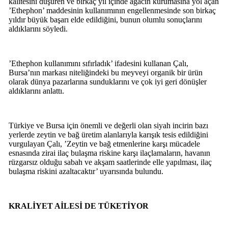
kalitesini düşüren ve birkaç yıl içinde ağacın kurumasına yol açan
’Ethephon’ maddesinin kullanımının engellenmesinde son birkaç
yıldır büyük başarı elde edildiğini, bunun olumlu sonuçlarını
aldıklarını söyledi.
’Ethephon kullanımını sıfırladık’ ifadesini kullanan Çalı,
Bursa’nın markası niteliğindeki bu meyveyi organik bir ürün
olarak dünya pazarlarına sunduklarını ve çok iyi geri dönüşler
aldıklarını anlattı.
Türkiye ve Bursa için önemli ve değerli olan siyah incirin bazı
yerlerde zeytin ve bağ üretim alanlarıyla karışık tesis edildiğini
vurgulayan Çalı, ’Zeytin ve bağ etmenlerine karşı mücadele
esnasında zirai ilaç bulaşma riskine karşı ilaçlamaların, havanın
rüzgarsız olduğu sabah ve akşam saatlerinde elle yapılması, ilaç
bulaşma riskini azaltacaktır’ uyarısında bulundu.
KRALİYET AİLESİ DE TÜKETİYOR