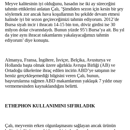
Meyve kalitesinin iyi olduğunu, hasadın ise iki ay süreceğini
tahmin ettiklerini anlatan Çalı, ’Şimdiden sezon için kesin bir şey
söylemek zor ancak hava koşullarının bu şekilde devam etmesi
halinde iyi bir sezon geçireceğimizi tahmin ediyorum. 2012’de
Bursa siyah incir i ihracatı 14-15 bin ton, döviz girdisi ise 30
milyon dolar civarındaydı. Bunun yüzde 95’i Bursa’ya ait. Bu yıl
da yine aynı ihracat rakamlarını yakalayacağımızı tahmin
ediyorum’ diye konuştu.
Almanya, Fransa, İngiltere, İsviçre, Belçika, Avusturya ve
Hollanda başta olmak üzere ağırlıkla Avrupa Birliği (AB) ve
Ortadoğu ülkelerine ihraç edilen incirin ABD’ye satışının ise
henüz gerçekleşemediği bilgisini veren Çalı, bunun,
başvurularına rağmen ABD makamlarının yaklaşık 7 yıldır onay
vermemesinden kaynaklandığını belirtti.
ETHEPHON KULLANIMINI SIFIRLADIK
Çalı, meyvenin erken olgunlaşmasını sağlayan ancak ürünün