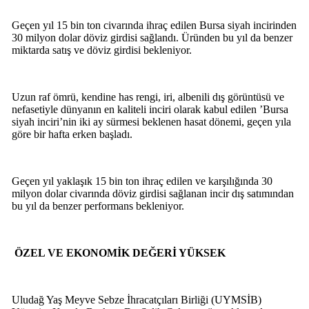
Geçen yıl 15 bin ton civarında ihraç edilen Bursa siyah incirinden
30 milyon dolar döviz girdisi sağlandı. Üründen bu yıl da benzer
miktarda satış ve döviz girdisi bekleniyor.
Uzun raf ömrü, kendine has rengi, iri, albenili dış görüntüsü ve
nefasetiyle dünyanın en kaliteli inciri olarak kabul edilen ’Bursa
siyah inciri’nin iki ay sürmesi beklenen hasat dönemi, geçen yıla
göre bir hafta erken başladı.
Geçen yıl yaklaşık 15 bin ton ihraç edilen ve karşılığında 30
milyon dolar civarında döviz girdisi sağlanan incir dış satımından
bu yıl da benzer performans bekleniyor.
ÖZEL VE EKONOMİK DEĞERİ YÜKSEK
Uludağ Yaş Meyve Sebze İhracatçıları Birliği (UYMSİB)