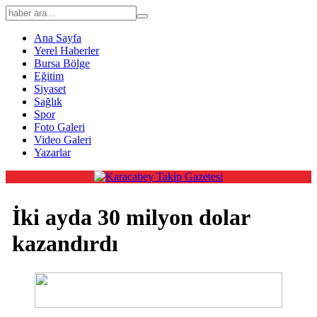
Ana Sayfa
Yerel Haberler
Bursa Bölge
Eğitim
Siyaset
Sağlık
Spor
Foto Galeri
Video Galeri
Yazarlar
İki ayda 30 milyon dolar
kazandırdı