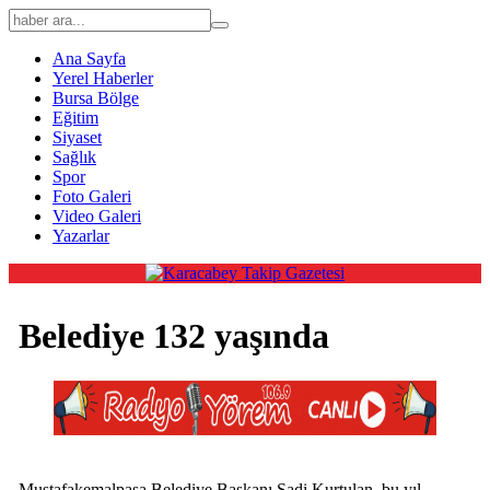
Ana Sayfa
Yerel Haberler
Bursa Bölge
Eğitim
Siyaset
Sağlık
Spor
Foto Galeri
Video Galeri
Yazarlar
Belediye 132 yaşında
Mustafakemalpaşa Belediye Başkanı Sadi Kurtulan, bu yıl