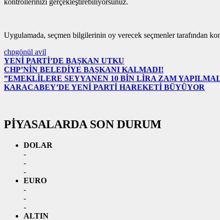
kontrollerinizi gerçekleştirebiliyorsunuz.
Uygulamada, seçmen bilgilerinin oy verecek seçmenler tarafından kont
chp
gönül avil
YENİ PARTİ’DE BAŞKAN UTKU
CHP’NİN BELEDİYE BAŞKANI KALMADI!
”EMEKLİLERE SEYYANEN 10 BİN LİRA ZAM YAPILMAL
KARACABEY’DE YENİ PARTİ HAREKETİ BÜYÜYOR
PİYASALARDA SON DURUM
DOLAR
-
-
-
EURO
-
-
-
ALTIN