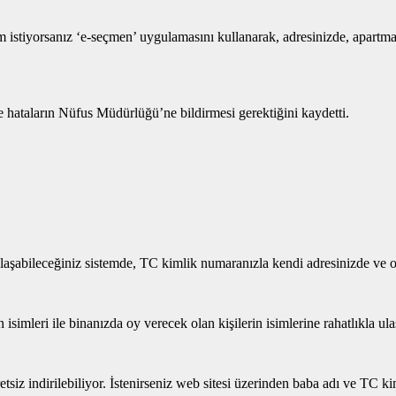
im istiyorsanız ‘e-seçmen’ uygulamasını kullanarak, adresinizde, apartm
 ve hataların Nüfus Müdürlüğü’ne bildirmesi gerektiğini kaydetti.
ulaşabileceğiniz sistemde, TC kimlik numaranızla kendi adresinizde ve 
 isimleri ile binanızda oy verecek olan kişilerin isimlerine rahatlıkla ul
tsiz indirilebiliyor. İstenirseniz web sitesi üzerinden baba adı ve TC 