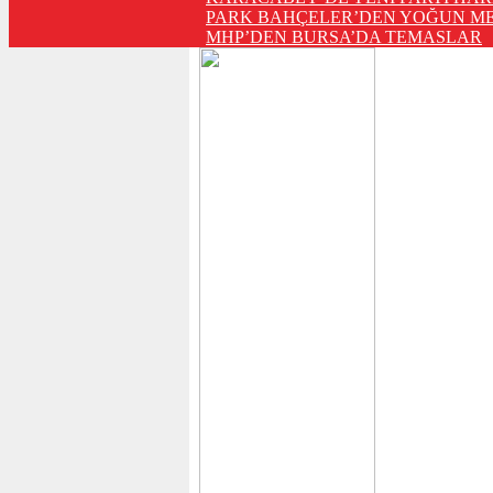
PARK BAHÇELER’DEN YOĞUN ME
MHP’DEN BURSA’DA TEMASLAR