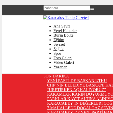
Ana Sayfa
Yerel Haberler
Bursa Bölge
Eğitim
Siyaset
Sağlık
Spor
Foto Galeri
Video Galeri
Yazarlar
SON DAKİKA
YENİ PARTİ’DE BAŞKAN UTKU
CHP’NİN BELEDİYE BAŞKANI KA
“ÜRETİRKEN AÇ KALIYORUZ”
RAKAMLAR KARIN DOYURMUYO
PARKLAR KAYIT ALTINA ALINIYO
KARACABEY’İN DEĞERLERİ COĞ
7 MAHALLEDE DOĞALGAZ SEVİN
KARACABEY’DE YENİ PARTİ HA