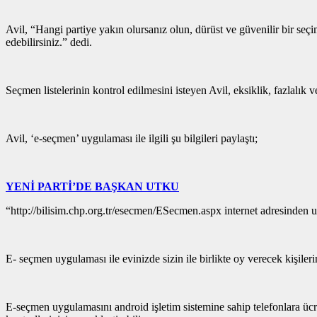
Avil, “Hangi partiye yakın olursanız olun, dürüst ve güvenilir bir seç
edebilirsiniz.” dedi.
Seçmen listelerinin kontrol edilmesini isteyen Avil, eksiklik, fazlalık
Avil, ‘e-seçmen’ uygulaması ile ilgili şu bilgileri paylaştı;
YENİ PARTİ’DE BAŞKAN UTKU
“http://bilisim.chp.org.tr/esecmen/ESecmen.aspx internet adresinden 
E- seçmen uygulaması ile evinizde sizin ile birlikte oy verecek kişilerin
E-seçmen uygulamasını android işletim sistemine sahip telefonlara ücre