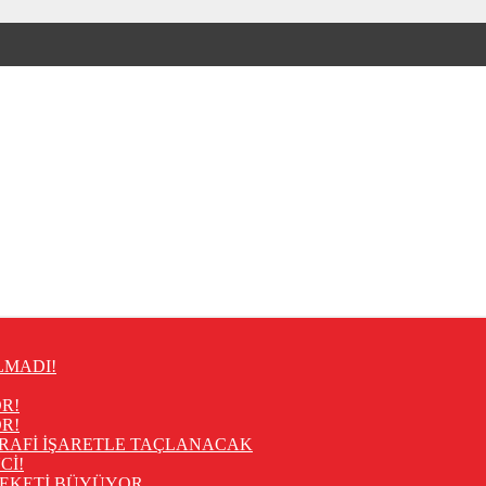
LMADI!
R!
R!
RAFİ İŞARETLE TAÇLANACAK
Cİ!
REKETİ BÜYÜYOR