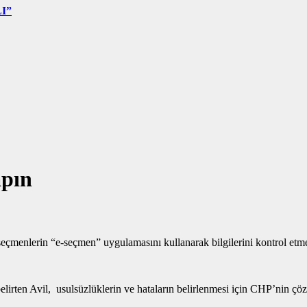
I”
apın
menlerin “e-seçmen” uygulamasını kullanarak bilgilerini kontrol etmele
irten Avil, usulsüzlüklerin ve hataların belirlenmesi için CHP’nin çöz