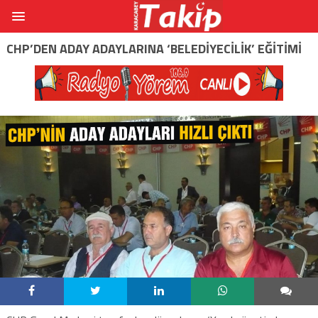
CHP’DEN ADAY ADAYLARINA ‘BELEDIYECILIK’ EĞITIMI