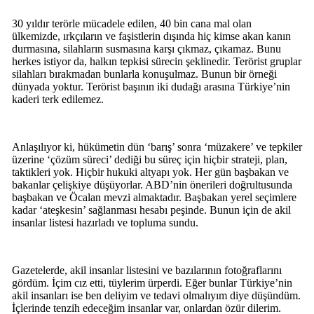
30 yıldır terörle mücadele edilen, 40 bin cana mal olan
ülkemizde, ırkçıların ve faşistlerin dışında hiç kimse akan kanın
durmasına, silahların susmasına karşı çıkmaz, çıkamaz. Bunu
herkes istiyor da, halkın tepkisi sürecin şeklinedir. Terörist gruplar
silahları bırakmadan bunlarla konuşulmaz. Bunun bir örneği
dünyada yoktur. Terörist başının iki dudağı arasına Türkiye’nin
kaderi terk edilemez.
Anlaşılıyor ki, hükümetin dün ‘barış’ sonra ‘müzakere’ ve tepkiler
üzerine ‘çözüm süreci’ dediği bu süreç için hiçbir strateji, plan,
taktikleri yok. Hiçbir hukuki altyapı yok. Her gün başbakan ve
bakanlar çelişkiye düşüyorlar. ABD’nin önerileri doğrultusunda
başbakan ve Öcalan mevzi almaktadır. Başbakan yerel seçimlere
kadar ‘ateşkesin’ sağlanması hesabı peşinde. Bunun için de akil
insanlar listesi hazırladı ve topluma sundu.
Gazetelerde, akil insanlar listesini ve bazılarının fotoğraflarını
gördüm. İçim cız etti, tüylerim ürperdi. Eğer bunlar Türkiye’nin
akil insanları ise ben deliyim ve tedavi olmalıyım diye düşündüm.
İçlerinde tenzih edeceğim insanlar var, onlardan özür dilerim.