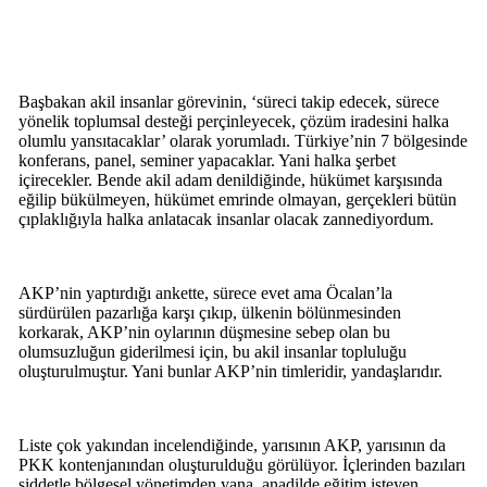
Başbakan akil insanlar görevinin, ‘süreci takip edecek, sürece
yönelik toplumsal desteği perçinleyecek, çözüm iradesini halka
olumlu yansıtacaklar’ olarak yorumladı. Türkiye’nin 7 bölgesinde
konferans, panel, seminer yapacaklar. Yani halka şerbet
içirecekler. Bende akil adam denildiğinde, hükümet karşısında
eğilip bükülmeyen, hükümet emrinde olmayan, gerçekleri bütün
çıplaklığıyla halka anlatacak insanlar olacak zannediyordum.
AKP’nin yaptırdığı ankette, sürece evet ama Öcalan’la
sürdürülen pazarlığa karşı çıkıp, ülkenin bölünmesinden
korkarak, AKP’nin oylarının düşmesine sebep olan bu
olumsuzluğun giderilmesi için, bu akil insanlar topluluğu
oluşturulmuştur. Yani bunlar AKP’nin timleridir, yandaşlarıdır.
Liste çok yakından incelendiğinde, yarısının AKP, yarısının da
PKK kontenjanından oluşturulduğu görülüyor. İçlerinden bazıları
şiddetle bölgesel yönetimden yana, anadilde eğitim isteyen,