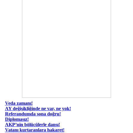
Veda zamanı!
AY değişikliğinde ne var, ne yok!
Referandumda sona doğru!
Diplomasız!
AKP’nin bölücülerle dansı!
Vatanı kurtaranlara hakaret!