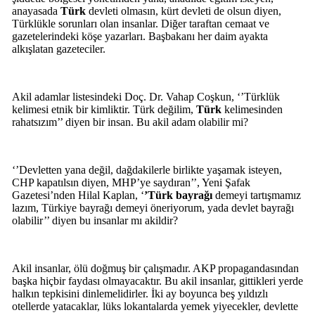
anayasada
Türk
devleti olmasın, kürt devleti de olsun diyen,
Türklükle sorunları olan insanlar. Diğer taraftan cemaat ve
gazetelerindeki köşe yazarları. Başbakanı her daim ayakta
alkışlatan gazeteciler.
Akil adamlar listesindeki Doç. Dr. Vahap Coşkun, ‘’Türklük
kelimesi etnik bir kimliktir. Türk değilim,
Türk
kelimesinden
rahatsızım’’ diyen bir insan. Bu akil adam olabilir mi?
‘’Devletten yana değil, dağdakilerle birlikte yaşamak isteyen,
CHP kapatılsın diyen, MHP’ye saydıran’’, Yeni Şafak
Gazetesi’nden Hilal Kaplan, ‘
’Türk bayrağı
demeyi tartışmamız
lazım, Türkiye bayrağı demeyi öneriyorum, yada devlet bayrağı
olabilir’’ diyen bu insanlar mı akildir?
Akil insanlar, ölü doğmuş bir çalışmadır. AKP propagandasından
başka hiçbir faydası olmayacaktır. Bu akil insanlar, gittikleri yerde
halkın tepkisini dinlemelidirler. İki ay boyunca beş yıldızlı
otellerde yatacaklar, lüks lokantalarda yemek yiyecekler, devlette