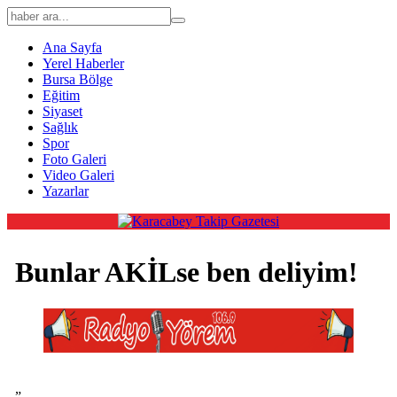
Ana Sayfa
Yerel Haberler
Bursa Bölge
Eğitim
Siyaset
Sağlık
Spor
Foto Galeri
Video Galeri
Yazarlar
Bunlar AKİLse ben deliyim!
”