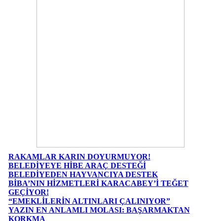
RAKAMLAR KARIN DOYURMUYOR!
BELEDİYEYE HİBE ARAÇ DESTEĞİ
BELEDİYEDEN HAYVANCIYA DESTEK
BİBA’NIN HİZMETLERİ KARACABEY’İ TEĞET
GEÇİYOR!
“EMEKLİLERİN ALTINLARI ÇALINIYOR”
YAZIN EN ANLAMLI MOLASI: BAŞARMAKTAN
KORKMA