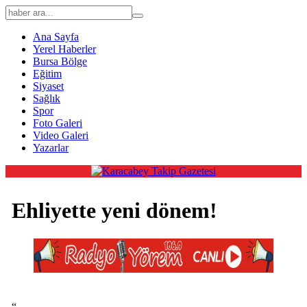
Ana Sayfa
Yerel Haberler
Bursa Bölge
Eğitim
Siyaset
Sağlık
Spor
Foto Galeri
Video Galeri
Yazarlar
Ehliyette yeni dönem!
“