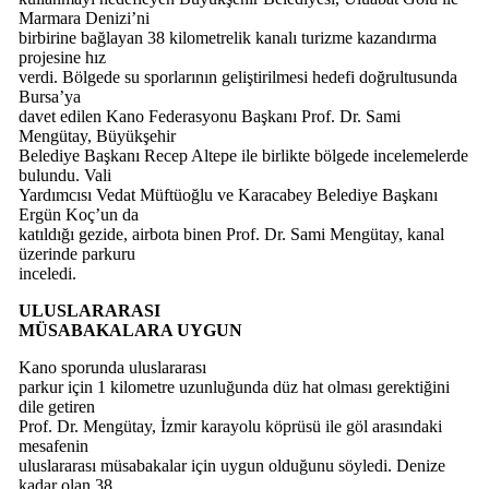
Marmara Denizi’ni
birbirine bağlayan 38 kilometrelik kanalı turizme kazandırma
projesine hız
verdi. Bölgede su sporlarının geliştirilmesi hedefi doğrultusunda
Bursa’ya
davet edilen Kano Federasyonu Başkanı Prof. Dr. Sami
Mengütay, Büyükşehir
Belediye Başkanı Recep Altepe ile birlikte bölgede incelemelerde
bulundu. Vali
Yardımcısı Vedat Müftüoğlu ve Karacabey Belediye Başkanı
Ergün Koç’un da
katıldığı gezide, airbota binen Prof. Dr. Sami Mengütay, kanal
üzerinde parkuru
inceledi.
ULUSLARARASI
MÜSABAKALARA UYGUN
Kano sporunda uluslararası
parkur için 1 kilometre uzunluğunda düz hat olması gerektiğini
dile getiren
Prof. Dr. Mengütay, İzmir karayolu köprüsü ile göl arasındaki
mesafenin
uluslararası müsabakalar için uygun olduğunu söyledi. Denize
kadar olan 38