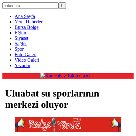
Ana Sayfa
Yerel Haberler
Bursa Bölge
Eğitim
Siyaset
Sağlık
Spor
Foto Galeri
Video Galeri
Yazarlar
Uluabat su sporlarının
merkezi oluyor