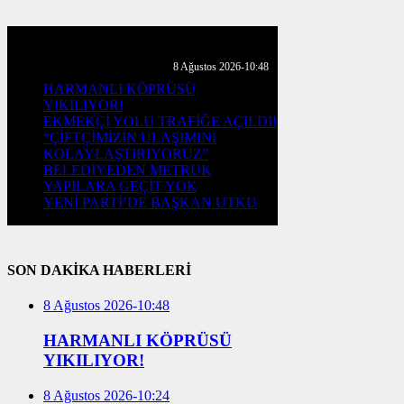
GÜNLÜK HABER AKIŞI
8 Ağustos 2026-10:48
HARMANLI KÖPRÜSÜ
YIKILIYOR!
EKMEKÇİ YOLU TRAFİĞE AÇILDI!
“ÇİFTÇİMİZİN ULAŞIMINI
KOLAYLAŞTIRIYORUZ”
BELEDİYEDEN METRUK
YAPILARA GEÇİT YOK
YENİ PARTİ’DE BAŞKAN UTKU
SON DAKİKA HABERLERİ
8 Ağustos 2026-10:48
HARMANLI KÖPRÜSÜ
YIKILIYOR!
8 Ağustos 2026-10:24