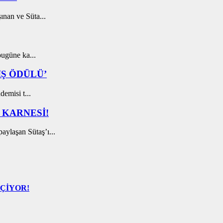
ınan ve Süta...
bugüne ka...
İŞ ÖDÜLÜ’
demisi t...
 KARNESİ!
ylaşan Sütaş’ı...
EÇİYOR!