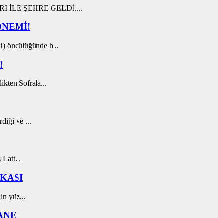
 İLE ŞEHRE GELDİ....
ÖNEMİ!
) öncülüğünde h...
!
kten Sofrala...
diği ve ...
 Latt...
İKASI
in yüz...
ANE