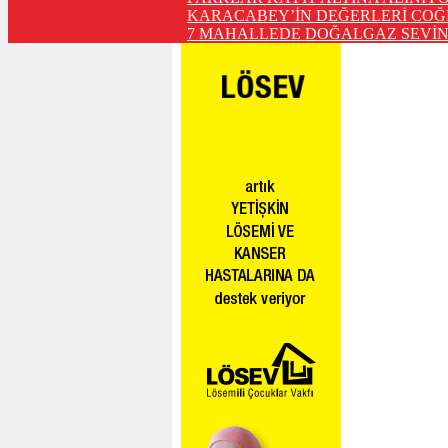
KARACABEY’İN DEĞERLERİ COĞ
7 MAHALLEDE DOĞALGAZ SEVİN