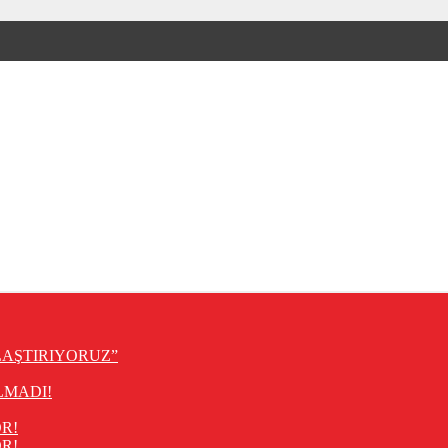
LAŞTIRIYORUZ”
LMADI!
R!
R!