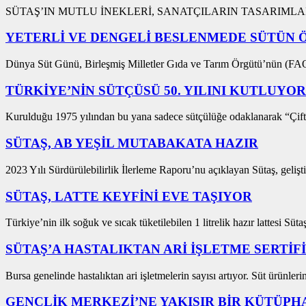
SÜTAŞ’IN MUTLU İNEKLERİ, SANATÇILARIN TASARIMLARI
YETERLİ VE DENGELİ BESLENMEDE SÜTÜN 
Dünya Süt Günü, Birleşmiş Milletler Gıda ve Tarım Örgütü’nün (FAO
TÜRKİYE’NİN SÜTÇÜSÜ 50. YILINI KUTLUYOR
Kurulduğu 1975 yılından bu yana sadece sütçülüğe odaklanarak “Çiftli
SÜTAŞ, AB YEŞİL MUTABAKATA HAZIR
2023 Yılı Sürdürülebilirlik İlerleme Raporu’nu açıklayan Sütaş, geliştir
SÜTAŞ, LATTE KEYFİNİ EVE TAŞIYOR
Türkiye’nin ilk soğuk ve sıcak tüketilebilen 1 litrelik hazır lattesi Sütaş
SÜTAŞ’A HASTALIKTAN ARİ İŞLETME SERTİF
Bursa genelinde hastalıktan ari işletmelerin sayısı artıyor. Süt ürünlerin
GENÇLİK MERKEZİ’NE YAKIŞIR BİR KÜTÜPH