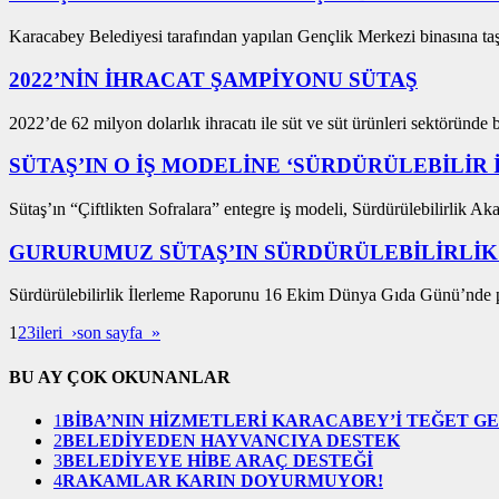
Karacabey Belediyesi tarafından yapılan Gençlik Merkezi binasına taş
2022’NİN İHRACAT ŞAMPİYONU SÜTAŞ
2022’de 62 milyon dolarlık ihracatı ile süt ve süt ürünleri sektöründe 
SÜTAŞ’IN O İŞ MODELİNE ‘SÜRDÜRÜLEBİLİR 
Sütaş’ın “Çiftlikten Sofralara” entegre iş modeli, Sürdürülebilirlik Aka
GURURUMUZ SÜTAŞ’IN SÜRDÜRÜLEBİLİRLİK
Sürdürülebilirlik İlerleme Raporunu 16 Ekim Dünya Gıda Günü’nde pa
1
2
3
ileri ›
son sayfa »
BU AY ÇOK OKUNANLAR
1
BİBA’NIN HİZMETLERİ KARACABEY’İ TEĞET G
2
BELEDİYEDEN HAYVANCIYA DESTEK
3
BELEDİYEYE HİBE ARAÇ DESTEĞİ
4
RAKAMLAR KARIN DOYURMUYOR!