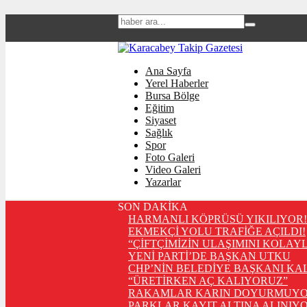
Ana Sayfa
Yerel Haberler
Bursa Bölge
Eğitim
Siyaset
Sağlık
Spor
Foto Galeri
Video Galeri
Yazarlar
SON DAKİKA
HARMANLI KÖPRÜSÜ YIKILIYOR!
EKMEKÇİ YOLU TRAFİĞE AÇILDI!
“ÇİFTÇİMİZİN ULAŞIMINI KOLAY
YENİ PARTİ’DE BAŞKAN UTKU
CHP’NİN BELEDİYE BAŞKANI KA
“ÜRETİRKEN AÇ KALIYORUZ”
RAKAMLAR KARIN DOYURMUYO
PARKLAR KAYIT ALTINA ALINIYO