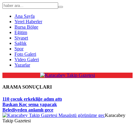
Ana Sayfa
Yerel Haberler
Bursa Bölge
Eğitim
Siyaset
Sağlık
Spor
Foto Galeri
Video Galeri
Yazarlar
ARAMA SONUÇLARI
110 çocuk erkekliğe adım attı
Başkan Koç sema yapacak
Belediyeden anlamlı gece
Masaüstü görünüme geç
Karacabey
Takip Gazetesi
ild porn
https://makeup.orangebeauty.com/
https://www.salonyjardinlos