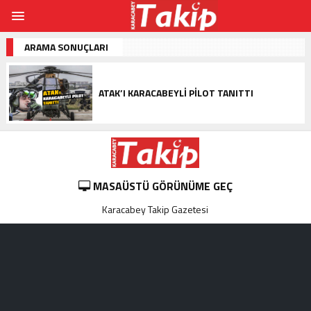
ARAMA SONUÇLARI
ATAK’I KARACABEYLI PILOT TANITTI
MASAÜSTÜ GÖRÜNÜME GEÇ
Karacabey Takip Gazetesi
ild porn
https://makeup.orangebeauty.com/
https://www.salonyjard