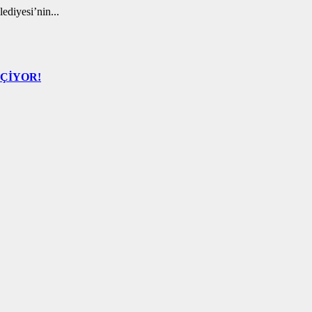
ediyesi’nin...
EÇİYOR!