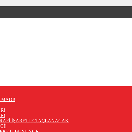
LMADI!
R!
R!
RAFİ İŞARETLE TAÇLANACAK
Cİ!
REKETİ BÜYÜYOR