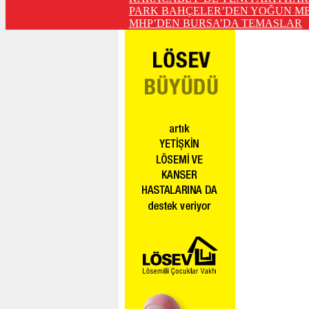
PARK BAHÇELER’DEN YOĞUN ME
MHP’DEN BURSA’DA TEMASLAR