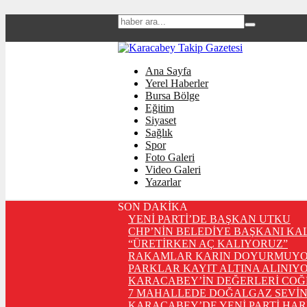
Ana Sayfa
Yerel Haberler
Bursa Bölge
Eğitim
Siyaset
Sağlık
Spor
Foto Galeri
Video Galeri
Yazarlar
SON DAKİKA
YENİ PARTİ’DE BAŞKAN UTKU
CHP’NİN BELEDİYE BAŞKANI KA
“ÜRETİRKEN AÇ KALIYORUZ”
RAKAMLAR KARIN DOYURMUYO
PARKLAR KAYIT ALTINA ALINIYO
KARACABEY’İN DEĞERLERİ COĞ
7 MAHALLEDE DOĞALGAZ SEVİN
KARACABEY’DE YENİ PARTİ HA