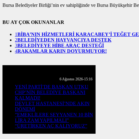
Bursa Belediyeler Birliği’nin ev sahipliğinde ve Bursa Büyükşehir Bel
BU AY ÇOK OKUNANLAR
1
BİBA’NIN HİZMETLERİ KARACABEY’İ TEĞET G
2
BELEDİYEDEN HAYVANCIYA DESTEK
3
BELEDİYEYE HİBE ARAÇ DESTEĞİ
4
RAKAMLAR KARIN DOYURMUYOR!
GÜNLÜK HABER AKIŞI
6 Ağustos 2026-15:16
YENİ PARTİ’DE BAŞKAN UTKU
CHP’NİN BELEDİYE BAŞKANI
KALMADI!
DEVLET HASTANESİ’NDE AKIN
DÖNEMİ
”EMEKLİLERE SEYYANEN 10 BİN
LİRA ZAM YAPILMALI”
“ÜRETİRKEN AÇ KALIYORUZ”