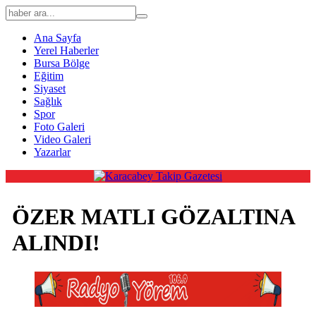
Ana Sayfa
Yerel Haberler
Bursa Bölge
Eğitim
Siyaset
Sağlık
Spor
Foto Galeri
Video Galeri
Yazarlar
ÖZER MATLI GÖZALTINA
ALINDI!