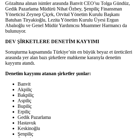
Gözaltına alınan isimler arasında Banvit CEO’su Tolga Gündüz,
Gedik Pazarlama Müdürü Nihat Özbey, Şenpiliç Finansman
Yöneticisi Zeynep Çiçek, Orvital Yönetim Kurulu Başkanı
Batuhan Tiryakioğlu, Lezita Yönetim Kurulu Üyesi Ergun
Abalıoğlu ve Genel Müdür Yardımcısı Muammer Harmancı da
bulunuyor.
DEV ŞİRKETLERE DENETİM KAYYIMI
Soruşturma kapsamında Türkiye’nin en büyük beyaz et üreticileri
arasında yer alan bazı şirketlere mahkeme kararıyla denetim
kayyımı atandı.
Denetim kayyımı atanan şirketler şunlar:
Banvit
Akpiliç
Bakpiliç
Aspiliç
Bupiliç
Erpiliç
Gedik Pazarlama
Hastavuk
Keskinoğlu
Şenpiliç