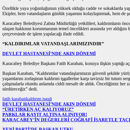
Özellikle yaya yoğunluğunun yüksek olduğu cadde ve sokaklarda yapılan 
Ekipler, hem vatandaşların günlük yaşamını kolaylaştırmak, hem de şeh
Karacabey Belediyesi Zabıta Müdürlüğü yetkilileri, kaldırımların önceli
ulaşım hakkının korunmasının temel öncelikleri arasında yer aldığını 
çerçevesinde de işlem yapılacağı ifade edildi.
“KALDIRIMLAR VATANDAŞLARIMIZINDIR”
DEVLET HASTANESİ’NDE AKIN DÖNEMİ
Karacabey Belediye Başkanı Fatih Karabatı, konuya ilişkin yaptığı aç
Başkan Karabatı, “Kaldırımlar vatandaşlarımızın güvenli şekilde yürüye
yaşamlarını zorlaştıran kaldırım işgallerine karşı tavizsiz bir tutum 
çalışmalarla olumlu anlamda ciddi mesafe de aldık. Önceliğimiz her za
sürdüreceğiz” dedi.
fatih karabatı
kaldırım işgali
DEVLET HASTANESİ’NDE AKIN DÖNEMİ
“ÜRETİRKEN AÇ KALIYORUZ”
PARKLAR KAYIT ALTINA ALINIYOR!
KARACABEY’İN DEĞERLERİ COĞRAFİ İŞARETLE TA
YENİ PARTİ’DE BAŞKAN UTKU