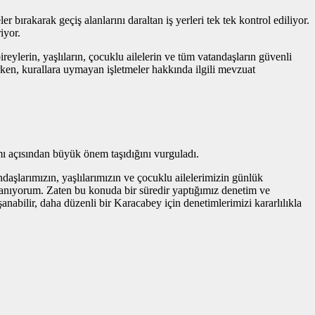
ırakarak geçiş alanlarını daraltan iş yerleri tek tek kontrol ediliyor.
iyor.
reylerin, yaşlıların, çocuklu ailelerin ve tüm vatandaşların güvenli
rken, kurallara uymayan işletmeler hakkında ilgili mevzuat
ı açısından büyük önem taşıdığını vurguladı.
ndaşlarımızın, yaşlılarımızın ve çocuklu ailelerimizin günlük
 inanıyorum. Zaten bu konuda bir süredir yaptığımız denetim ve
abilir, daha düzenli bir Karacabey için denetimlerimizi kararlılıkla