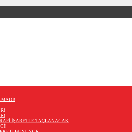
LMADI!
R!
R!
RAFİ İŞARETLE TAÇLANACAK
Cİ!
REKETİ BÜYÜYOR