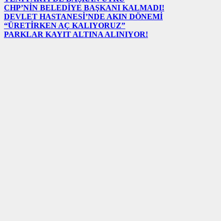
CHP’NİN BELEDİYE BAŞKANI KALMADI!
DEVLET HASTANESİ’NDE AKIN DÖNEMİ
“ÜRETİRKEN AÇ KALIYORUZ”
PARKLAR KAYIT ALTINA ALINIYOR!