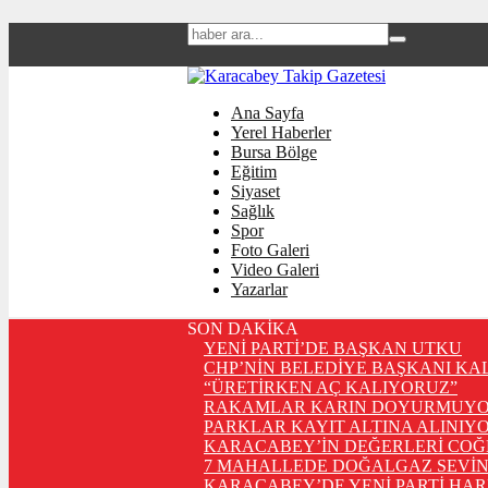
Ana Sayfa
Yerel Haberler
Bursa Bölge
Eğitim
Siyaset
Sağlık
Spor
Foto Galeri
Video Galeri
Yazarlar
SON DAKİKA
YENİ PARTİ’DE BAŞKAN UTKU
CHP’NİN BELEDİYE BAŞKANI KA
“ÜRETİRKEN AÇ KALIYORUZ”
RAKAMLAR KARIN DOYURMUYO
PARKLAR KAYIT ALTINA ALINIYO
KARACABEY’İN DEĞERLERİ COĞ
7 MAHALLEDE DOĞALGAZ SEVİN
KARACABEY’DE YENİ PARTİ HA