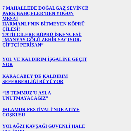
7 MAHALLEDE DOĞALGAZ SEVİNCİ!
PARK BAHÇELER’DEN YOĞUN
MESAİ
HARMANLI’NIN BİTMEYEN KÖPRÜ
ÇİLESİ!
TATİLCİLERE KÖPRÜ İŞKENCESİ!
“MANYAS GÖLÜ ZEHİR SAÇIYOR,
ÇİFTÇİ PERİŞAN”
YOL VE KALDIRIM İŞGALİNE GEÇİT
YOK
KARACABEY’DE KALDIRIM
SEFERBERLİĞİ BÜYÜYOR
“15 TEMMUZ’U ASLA
UNUTMAYACAĞIZ”
IHLAMUR FESTİVALİ’NDE ATİYE
COŞKUSU
YOLAĞZI KAVŞAĞI GÜVENLİ HALE