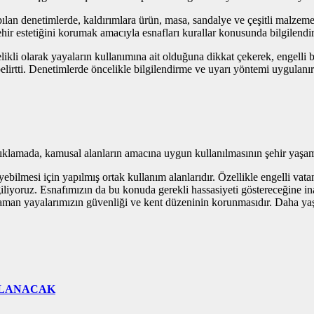
denetimlerde, kaldırımlara ürün, masa, sandalye ve çeşitli malzemeler b
ir estetiğini korumak amacıyla esnafları kurallar konusunda bilgilendir
kli olarak yayaların kullanımına ait olduğuna dikkat çekerek, engelli bi
belirtti. Denetimlerde öncelikle bilgilendirme ve uyarı yöntemi uygulanı
ıklamada, kamusal alanların amacına uygun kullanılmasının şehir yaşam
bilmesi için yapılmış ortak kullanım alanlarıdır. Özellikle engelli vata
sergiliyoruz. Esnafımızın da bu konuda gerekli hassasiyeti göstereceğine
man yayalarımızın güvenliği ve kent düzeninin korunmasıdır. Daha yaşan
ÇLANACAK