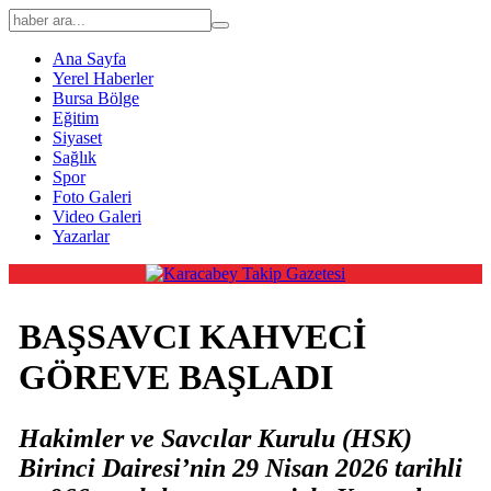
Ana Sayfa
Yerel Haberler
Bursa Bölge
Eğitim
Siyaset
Sağlık
Spor
Foto Galeri
Video Galeri
Yazarlar
BAŞSAVCI KAHVECİ
GÖREVE BAŞLADI
Hakimler ve Savcılar Kurulu (HSK)
Birinci Dairesi’nin 29 Nisan 2026 tarihli