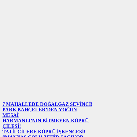
7 MAHALLEDE DOĞALGAZ SEVİNCİ!
PARK BAHÇELER’DEN YOĞUN
MESAİ
HARMANLI’NIN BİTMEYEN KÖPRÜ
ÇİLESİ!
TATİLCİLERE KÖPRÜ İŞKENCESİ!