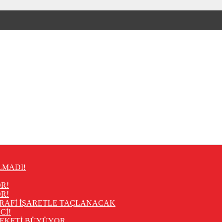
LMADI!
R!
R!
RAFİ İŞARETLE TAÇLANACAK
Cİ!
REKETİ BÜYÜYOR