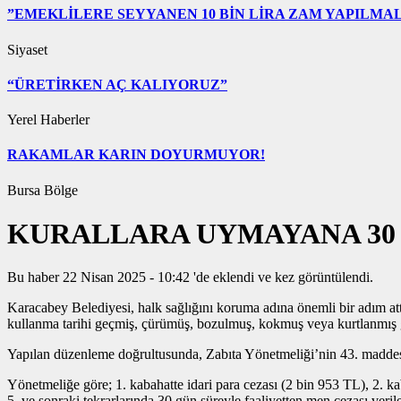
”EMEKLİLERE SEYYANEN 10 BİN LİRA ZAM YAPILMAL
Siyaset
“ÜRETİRKEN AÇ KALIYORUZ”
Yerel Haberler
RAKAMLAR KARIN DOYURMUYOR!
Bursa Bölge
KURALLARA UYMAYANA 30
Bu haber 22 Nisan 2025 - 10:42 'de eklendi ve
kez görüntülendi.
Karacabey Belediyesi, halk sağlığını koruma adına önemli bir adım attı
kullanma tarihi geçmiş, çürümüş, bozulmuş, kokmuş veya kurtlanmış gıd
Yapılan düzenleme doğrultusunda, Zabıta Yönetmeliği’nin 43. maddesi
Yönetmeliğe göre; 1. kabahatte idari para cezası (2 bin 953 TL), 2. ka
5. ve sonraki tekrarlarında 30 gün süreyle faaliyetten men cezası veril