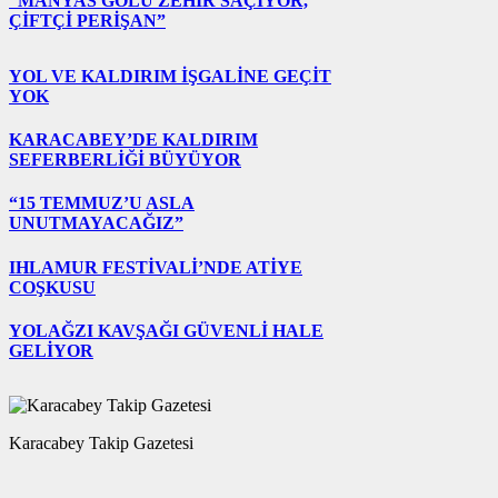
“MANYAS GÖLÜ ZEHİR SAÇIYOR,
ÇİFTÇİ PERİŞAN”
YOL VE KALDIRIM İŞGALİNE GEÇİT
YOK
KARACABEY’DE KALDIRIM
SEFERBERLİĞİ BÜYÜYOR
“15 TEMMUZ’U ASLA
UNUTMAYACAĞIZ”
IHLAMUR FESTİVALİ’NDE ATİYE
COŞKUSU
YOLAĞZI KAVŞAĞI GÜVENLİ HALE
GELİYOR
Karacabey Takip Gazetesi