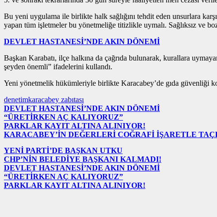
Bu yeni uygulama ile birlikte halk sağlığını tehdit eden unsurlara kar
yapan tüm işletmeler bu yönetmeliğe titizlikle uymalı. Sağlıksız ve 
DEVLET HASTANESİ’NDE AKIN DÖNEMİ
Başkan Karabatı, ilçe halkına da çağrıda bulunarak, kurallara uymayan 
şeyden önemli” ifadelerini kullandı.
Yeni yönetmelik hükümleriyle birlikte Karacabey’de gıda güvenliği ko
denetim
karacabey zabıtası
DEVLET HASTANESİ’NDE AKIN DÖNEMİ
“ÜRETİRKEN AÇ KALIYORUZ”
PARKLAR KAYIT ALTINA ALINIYOR!
KARACABEY’İN DEĞERLERİ COĞRAFİ İŞARETLE TA
YENİ PARTİ’DE BAŞKAN UTKU
CHP’NİN BELEDİYE BAŞKANI KALMADI!
DEVLET HASTANESİ’NDE AKIN DÖNEMİ
“ÜRETİRKEN AÇ KALIYORUZ”
PARKLAR KAYIT ALTINA ALINIYOR!