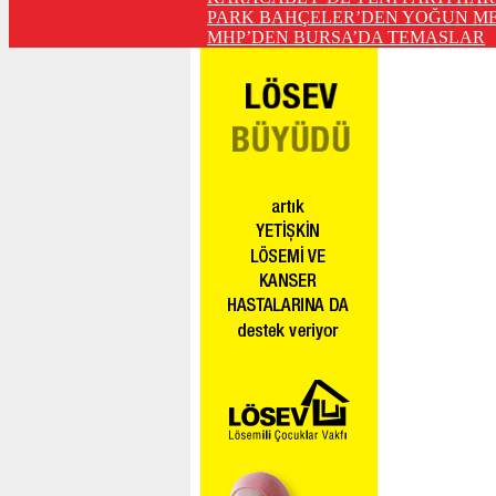
PARK BAHÇELER’DEN YOĞUN ME
MHP’DEN BURSA’DA TEMASLAR