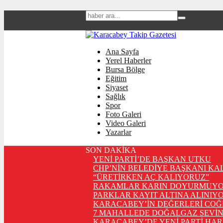
Ana Sayfa
Yerel Haberler
Bursa Bölge
Eğitim
Siyaset
Sağlık
Spor
Foto Galeri
Video Galeri
Yazarlar
SON DAKİKA
YENİ PARTİ’DE BAŞKAN UTKU
CHP’NİN BELEDİYE BAŞKANI KA
“ÜRETİRKEN AÇ KALIYORUZ”
RAKAMLAR KARIN DOYURMUYO
PARKLAR KAYIT ALTINA ALINIYO
KARACABEY’İN DEĞERLERİ COĞ
7 MAHALLEDE DOĞALGAZ SEVİN
KARACABEY’DE YENİ PARTİ HA