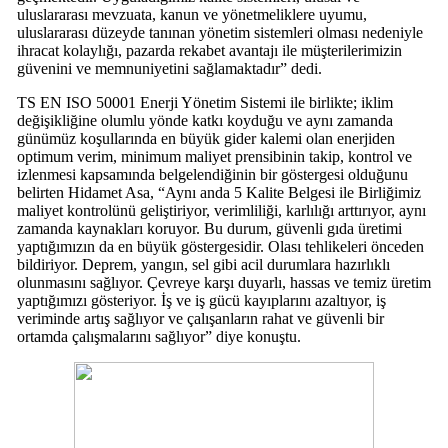
uluslararası mevzuata, kanun ve yönetmeliklere uyumu,
uluslararası düzeyde tanınan yönetim sistemleri olması nedeniyle
ihracat kolaylığı, pazarda rekabet avantajı ile müşterilerimizin
güvenini ve memnuniyetini sağlamaktadır” dedi.
TS EN ISO 50001 Enerji Yönetim Sistemi ile birlikte; iklim
değişikliğine olumlu yönde katkı koyduğu ve aynı zamanda
günümüz koşullarında en büyük gider kalemi olan enerjiden
optimum verim, minimum maliyet prensibinin takip, kontrol ve
izlenmesi kapsamında belgelendiğinin bir göstergesi olduğunu
belirten Hidamet Asa, “Aynı anda 5 Kalite Belgesi ile Birliğimiz
maliyet kontrolünü geliştiriyor, verimliliği, karlılığı arttırıyor, aynı
zamanda kaynakları koruyor. Bu durum, güvenli gıda üretimi
yaptığımızın da en büyük göstergesidir. Olası tehlikeleri önceden
bildiriyor. Deprem, yangın, sel gibi acil durumlara hazırlıklı
olunmasını sağlıyor. Çevreye karşı duyarlı, hassas ve temiz üretim
yaptığımızı gösteriyor. İş ve iş gücü kayıplarını azaltıyor, iş
veriminde artış sağlıyor ve çalışanların rahat ve güvenli bir
ortamda çalışmalarını sağlıyor” diye konuştu.