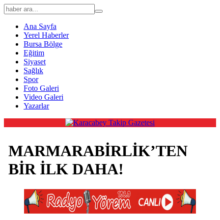
Ana Sayfa
Yerel Haberler
Bursa Bölge
Eğitim
Siyaset
Sağlık
Spor
Foto Galeri
Video Galeri
Yazarlar
MARMARABİRLİK’TEN
BİR İLK DAHA!