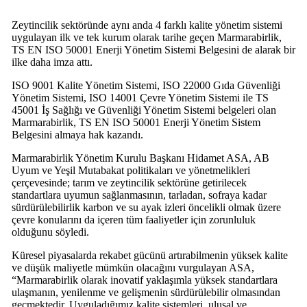
Zeytincilik sektöründe aynı anda 4 farklı kalite yönetim sistemi
uygulayan ilk ve tek kurum olarak tarihe geçen Marmarabirlik,
TS EN ISO 50001 Enerji Yönetim Sistemi Belgesini de alarak bir
ilke daha imza attı.
ISO 9001 Kalite Yönetim Sistemi, ISO 22000 Gıda Güvenliği
Yönetim Sistemi, ISO 14001 Çevre Yönetim Sistemi ile TS
45001 İş Sağlığı ve Güvenliği Yönetim Sistemi belgeleri olan
Marmarabirlik, TS EN ISO 50001 Enerji Yönetim Sistem
Belgesini almaya hak kazandı.
Marmarabirlik Yönetim Kurulu Başkanı Hidamet ASA, AB
Uyum ve Yeşil Mutabakat politikaları ve yönetmelikleri
çerçevesinde; tarım ve zeytincilik sektörüne getirilecek
standartlara uyumun sağlanmasının, tarladan, sofraya kadar
sürdürülebilirlik karbon ve su ayak izleri öncelikli olmak üzere
çevre konularını da içeren tüm faaliyetler için zorunluluk
olduğunu söyledi.
Küresel piyasalarda rekabet gücünü artırabilmenin yüksek kalite
ve düşük maliyetle mümkün olacağını vurgulayan ASA,
“Marmarabirlik olarak inovatif yaklaşımla yüksek standartlara
ulaşmanın, yenilenme ve gelişmenin sürdürülebilir olmasından
geçmektedir. Uyguladığımız kalite sistemleri, ulusal ve