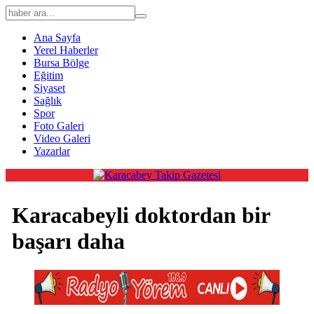
Ana Sayfa
Yerel Haberler
Bursa Bölge
Eğitim
Siyaset
Sağlık
Spor
Foto Galeri
Video Galeri
Yazarlar
Karacabeyli doktordan bir
başarı daha