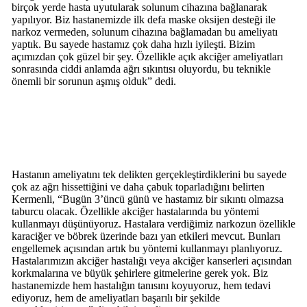
birçok yerde hasta uyutularak solunum cihazına bağlanarak
yapılıyor. Biz hastanemizde ilk defa maske oksijen desteği ile
narkoz vermeden, solunum cihazına bağlamadan bu ameliyatı
yaptık. Bu sayede hastamız çok daha hızlı iyileşti. Bizim
açımızdan çok güzel bir şey. Özellikle açık akciğer ameliyatları
sonrasında ciddi anlamda ağrı sıkıntısı oluyordu, bu teknikle
önemli bir sorunun aşmış olduk” dedi.
Hastanın ameliyatını tek delikten gerçekleştirdiklerini bu sayede
çok az ağrı hissettiğini ve daha çabuk toparladığını belirten
Kermenli, “Bugün 3’üncü günü ve hastamız bir sıkıntı olmazsa
taburcu olacak. Özellikle akciğer hastalarında bu yöntemi
kullanmayı düşünüyoruz. Hastalara verdiğimiz narkozun özellikle
karaciğer ve böbrek üzerinde bazı yan etkileri mevcut. Bunları
engellemek açısından artık bu yöntemi kullanmayı planlıyoruz.
Hastalarımızın akciğer hastalığı veya akciğer kanserleri açısından
korkmalarına ve büyük şehirlere gitmelerine gerek yok. Biz
hastanemizde hem hastalığın tanısını koyuyoruz, hem tedavi
ediyoruz, hem de ameliyatları başarılı bir şekilde